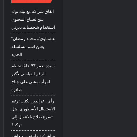
اتفاق شراكة مع تيك توك
يتيح لصناع المحتوى
استخدام شخصيات ديزني
“عشماوي”.. محمد رمضان
يعلن اسم مسلسله
الجديد
سيدة بعمر 97 عامًا تحطم
الرقم القياسي لأكبر
امرأة تمشي على جناح
طائرة
رأي.. عزالدين يكتب: رغم
الاستقبال الأسطوري.. هل
تسرع صلاح بالانتقال إلى
تركيا؟
شاهد كيف احتفت جماهير