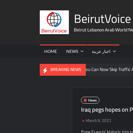
Skip
BeirutVoice 
to
content
Beirut Lebanon Arab World N
HOME
NEWS
اخبار عربية
 From The United States
You Can Now Skip Traffic And Take A
BREAKING NEWS
News
Iraq pegs hopes on Po
March 8, 2021
Pope Francis’ historic trip 