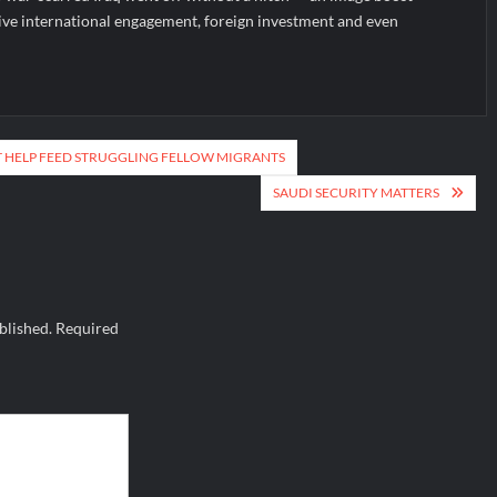
ive international engagement, foreign investment and even
T HELP FEED STRUGGLING FELLOW MIGRANTS
SAUDI SECURITY MATTERS
blished.
Required