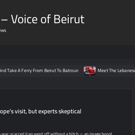
– Voice of Beirut
ews
 Ferry From Beirut To Batroun
Meet The Lebanese Helping N
pe’s visit, but experts skeptical
to war-scarred Iraq went off without a hitch — an image boost