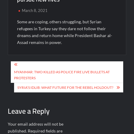
March 8, 2021
Some are coping, others struggling, but Syrian
refugees in Turkey say they dare not follow their
dreams and return home while President Bashar al-
Assad remains in power.
Post
navigation
MYANMAR: TWO KILLED AS POLICE FIRE LIVE BULLETS AT
PROTESTERS
SYRIA’S IDLIB: WHAT FUTURE FOR THE REBEL HOLDOUT?
Leave a Reply
Your email address will not be
published.
Required fields are