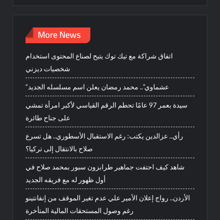
More News
اتفاق شراكة مع تيك توك يتيح لصناع المحتوى استخدام
شخصيات ديزني
“عشماوي”.. محمد رمضان يعلن اسم مسلسله الجديد
سيدة بعمر 97 عامًا تحطم الرقم القياسي لأكبر امرأة تمشي
على جناح طائرة
رأي.. عزالدين يكتب: رغم الاستقبال الأسطوري.. هل تسرع
صلاح بالانتقال إلى تركيا؟
شاهد كيف احتفت جماهير طرابزون سبور بمحمد صلاح في
أول ظهور له مع فريقه الجديد
الأردن.. رواج إعلان الأمير علي عدم تغير الموقف من إنفانتينو
رغم وصول المستحقات المالية المتأخرة