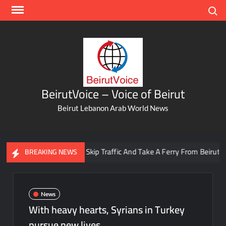
Skip
Search
to
content
BeirutVoice – Voice of Beirut
Beirut Lebanon Arab World News
You Can Now Skip Traffic And Take A Ferry From Beirut To Bat
BREAKING NEWS
News
With heavy hearts, Syrians in Turkey
pursue new lives