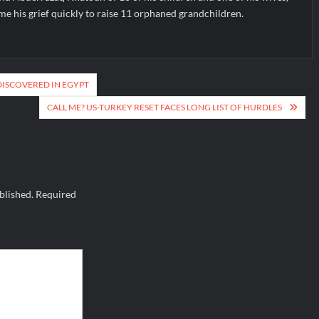
e his grief quickly to raise 11 orphaned grandchildren.
DISCOVERED IN EGYPT
CALL ME? US-TURKEY RESET FACES LONG LIST OF HURDLES
blished.
Required