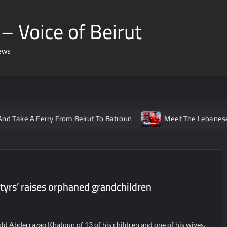
– Voice of Beirut
ews
 Ferry From Beirut To Batroun
Meet The Lebanese Helping N
rtyrs’ raises orphaned grandchildren
ld Abderrazaq Khatoun of 13 of his children and one of his wives,