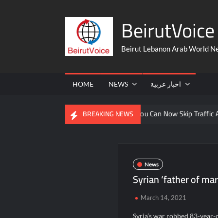
Skip
BeirutVoice 
to
content
Beirut Lebanon Arab World N
HOME
NEWS
اخبار عربية
 From The United States
You Can Now Skip Traffic And Take A
BREAKING NEWS
News
Syrian ‘father of ma
March 14, 2021
Syria’s war robbed 83-year-o