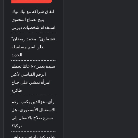
اتفاق شراكة مع تيك توك
يتيح لصناع المحتوى
استخدام شخصيات ديزني
“عشماوي”.. محمد رمضان
يعلن اسم مسلسله
الجديد
سيدة بعمر 97 عامًا تحطم
الرقم القياسي لأكبر
امرأة تمشي على جناح
طائرة
رأي.. عزالدين يكتب: رغم
الاستقبال الأسطوري.. هل
تسرع صلاح بالانتقال إلى
تركيا؟
شاهد كيف احتفت جماهير