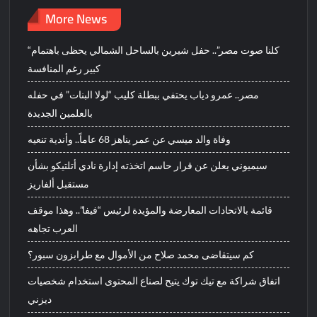
More News
“كلنا صوت مصر”.. حفل شيرين بالساحل الشمالي يحظى باهتمام
كبير رغم المنافسة
مصر.. عمرو دياب يحتفي ببطلة كليب “لولا البنات” في حفله
بالعلمين الجديدة
وفاة والد ميسي عن عمر يناهز 68 عاماً.. وأندية تنعيه
سيميوني يعلن عن قرار حاسم اتخذته إدارة نادي أتلتيكو بشأن
مستقبل ألفاريز
قائمة بالاتحادات المعارضة والمؤيدة لرئيس “فيفا”.. وهذا موقف
العرب تجاهه
كم سيتقاضى محمد صلاح من الأموال مع طرابزون سبور؟
اتفاق شراكة مع تيك توك يتيح لصناع المحتوى استخدام شخصيات
ديزني