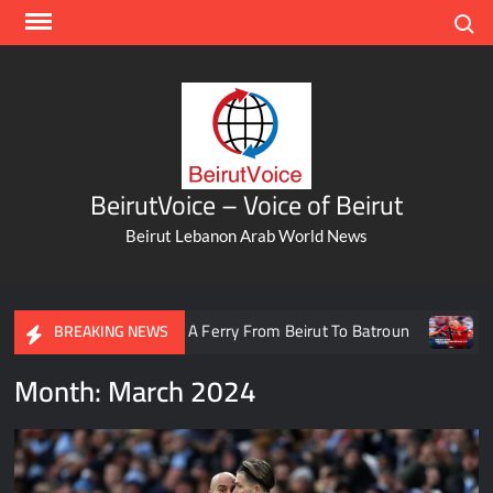
Skip
Search
to
content
BeirutVoice – Voice of Beirut
Beirut Lebanon Arab World News
 Take A Ferry From Beirut To Batroun
Meet The Lebanese He
BREAKING NEWS
Month:
March 2024