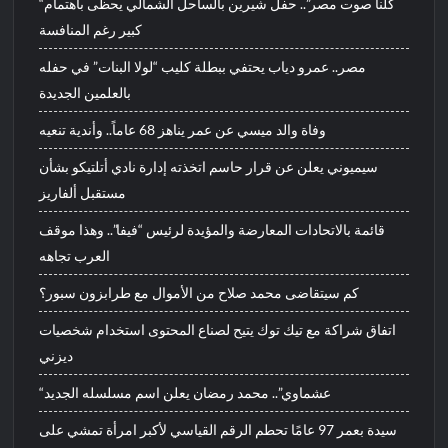
“كلنا صوت مصر”.. حفل شيرين بالساحل الشمالي يحظى باهتمام
كبير رغم المنافسة
مصر.. عمرو دياب يحتفي ببطلة كليب “لولا البنات” في حفله
بالعلمين الجديدة
وفاة والد ميسي عن عمر يناهز 68 عاماً.. وأندية تنعيه
سيميوني يعلن عن قرار حاسم اتخذته إدارة نادي أتلتيكو بشأن
مستقبل ألفاريز
قائمة بالاتحادات المعارضة والمؤيدة لرئيس “فيفا”.. وهذا موقف
العرب تجاهه
كم سيتقاضى محمد صلاح من الأموال مع طرابزون سبور؟
اتفاق شراكة مع تيك توك يتيح لصناع المحتوى استخدام شخصيات
ديزني
“عشماوي”.. محمد رمضان يعلن اسم مسلسله الجديد
سيدة بعمر 97 عامًا تحطم الرقم القياسي لأكبر امرأة تمشي على