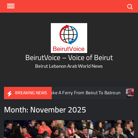
Skip
Search
to
content
BeirutVoice – Voice of Beirut
Beirut Lebanon Arab World News
And Take A Ferry From Beirut To Batroun
Meet The Lebanese
BREAKING NEWS
Month:
November 2025