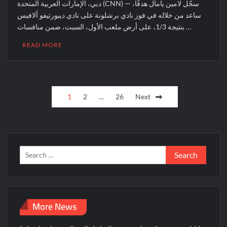
دبي، الإمارات العربية المتحدة (CNN) — سجّل لامين يامال هدفًا،
ساعد من خلاله في فوز نادي برشلونة على نادي ديبورتيفو ألافيس
بنتيجة 1/3، على أرض ملعب الأول، السبت، ضمن منافسات …
READ MORE
Posts
1
2
…
26
Next
pagination
Search
for:
More News