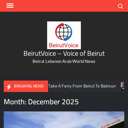
Skip
Search
to
content
BeirutVoice – Voice of Beirut
Beirut Lebanon Arab World News
c And Take A Ferry From Beirut To Batroun
Meet The Lebane
BREAKING NEWS
Month:
December 2025