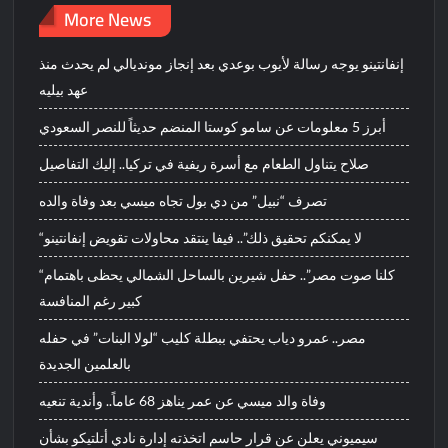
More News
إنفانتينو يوجه رسالة لأيوب بوعدي بعد إنجاز مونديالي لم يحدث منذ
عهد بيليه
أبرز 5 معلومات عن سامو كوستا المنضم حديثاً للنصر السعودي
صلاح يتناول الطعام مع أسرة ريفية في تركيا.. إليك التفاصيل
تصرف “نبيل” من دي بول تجاه ميسي بعد وفاة والده
“لا يمكنكم تحقيق ذلك”.. فيفا ينتقد محاولات تقويض إنفانتينو
“كلنا صوت مصر”.. حفل شيرين بالساحل الشمالي يحظى باهتمام
كبير رغم المنافسة
مصر.. عمرو دياب يحتفي ببطلة كليب “لولا البنات” في حفله
بالعلمين الجديدة
وفاة والد ميسي عن عمر يناهز 68 عاماً.. وأندية تنعيه
سيميوني يعلن عن قرار حاسم اتخذته إدارة نادي أتلتيكو بشأن