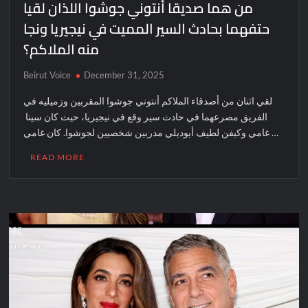
من هما صديقا أنتوني جوشوا اللذان لقيا
حتفهما بحادث السير المميت في نيجيريا ونجا
منه الملاكم؟
Beirut Voice
December 31, 2025
لقي اثنان من أصدقاء الملاكم أنتوني جوشوا المقربين وزميليه في
الفريق مصرعهما في حادث سير وقع في نيجيريا، حيث كان سينا ​​
غامي وكيفن لطيف أيوديلي مدربين شخصيين لجوشوا. كان غامي …
READ MORE