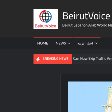
Skip
BeirutVoice 
to
content
Beirut Lebanon Arab World N
HOME
NEWS
اخبار عربية
om The United States
You Can Now Skip Traffic And Take A Fe
BREAKING NEWS