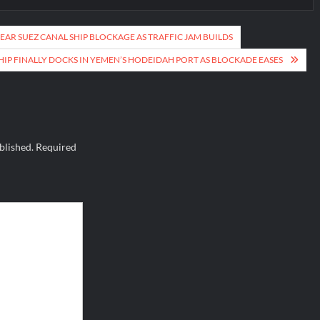
EAR SUEZ CANAL SHIP BLOCKAGE AS TRAFFIC JAM BUILDS
HIP FINALLY DOCKS IN YEMEN’S HODEIDAH PORT AS BLOCKADE EASES
blished.
Required