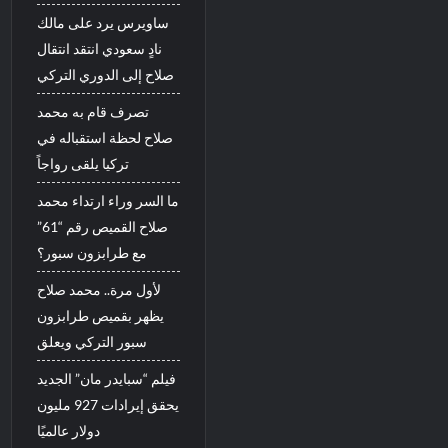
ساويرس يرد على مالك
نادٍ سعودي انتقد انتقال
صلاح إلى الدوري التركي
تصرف قام به محمد
صلاح لحظة استقباله في
تركيا يلقى رواجاً
ما السر وراء ارتداء محمد
صلاح القميص رقم “61”
مع طرابزون سبور؟
لأول مرة.. محمد صلاح
يظهر بقميص طرابزون
سبور التركي ويعلق
فيلم “سبايدر مان” الجديد
يحقق إيرادات 927 مليون
دولار عالميًا