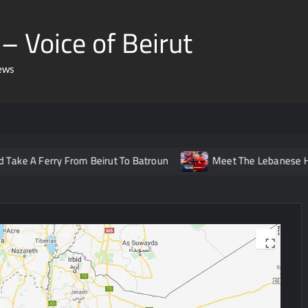
– Voice of Beirut
ews
rry From Beirut To Batroun
Meet The Lebanese Helping Norw