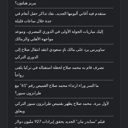
بيريز هيلتون؟
ستقدم فيه أغاني ألبومها الجديد.. نفاد تذاكر حفل أنغام في
جدة خلال ساعات قليلة
إليك مباريات الجولة الأولى في الدوري المصري.. وموعد
مواجهة الأهلي والزمالك
ساويرس يرد على مالك نادٍ سعودي انتقد انتقال صلاح إلى
الدوري التركي
تصرف قام به محمد صلاح لحظة استقباله في تركيا يلقى
رواجاً
ما السر وراء ارتداء محمد صلاح القميص رقم “61” مع
طرابزون سبور؟
لأول مرة.. محمد صلاح يظهر بقميص طرابزون سبور التركي
ويعلق
فيلم “سبايدر مان” الجديد يحقق إيرادات 927 مليون دولار