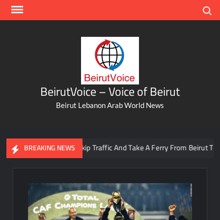
Skip
Search
to
content
BeirutVoice – Voice of Beirut
Beirut Lebanon Arab World News
You Can Now Skip Traffic And Take A Ferry From Beirut To Batro
BREAKING NEWS