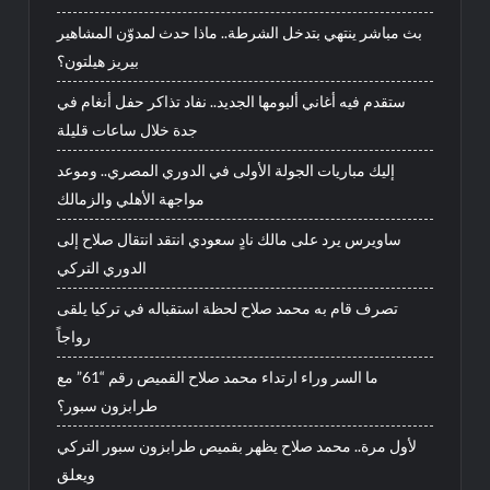
بث مباشر ينتهي بتدخل الشرطة.. ماذا حدث لمدوّن المشاهير
بيريز هيلتون؟
ستقدم فيه أغاني ألبومها الجديد.. نفاد تذاكر حفل أنغام في
جدة خلال ساعات قليلة
إليك مباريات الجولة الأولى في الدوري المصري.. وموعد
مواجهة الأهلي والزمالك
ساويرس يرد على مالك نادٍ سعودي انتقد انتقال صلاح إلى
الدوري التركي
تصرف قام به محمد صلاح لحظة استقباله في تركيا يلقى
رواجاً
ما السر وراء ارتداء محمد صلاح القميص رقم “61” مع
طرابزون سبور؟
لأول مرة.. محمد صلاح يظهر بقميص طرابزون سبور التركي
ويعلق