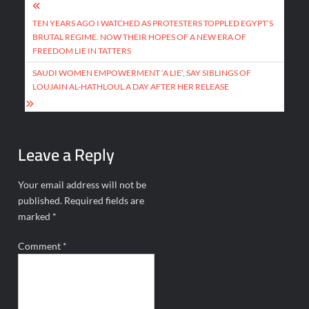
Post
navigation
TEN YEARS AGO I WATCHED AS PROTESTERS TOPPLED EGYPT’S
BRUTAL REGIME. NOW THEIR HOPES OF A NEW ERA OF
FREEDOM LIE IN TATTERS
SAUDI WOMEN EMPOWERMENT ‘A LIE’, SAY SIBLINGS OF
LOUJAIN AL-HATHLOUL A DAY AFTER HER RELEASE
Leave a Reply
Your email address will not be
published.
Required fields are
marked
*
Comment
*