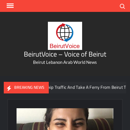
Skip
Search
to
content
BeirutVoice – Voice of Beirut
Beirut Lebanon Arab World News
You Can Now Skip Traffic And Take A Ferry From Beirut To Batro
BREAKING NEWS