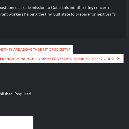
stponed a trade mission to Qatar this month, citing concern
rant workers helping the tiny Gulf state to prepare for next year’s
VE THEY ARE ABOVE THE REST OF SOCIETY?
FRENCH CHURCH CHILD ABUSE PROBE SAYS POSSIBLY 10,000 VICTIMS
blished.
Required