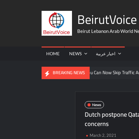
Skip
BeirutVoice 
to
content
Beirut Lebanon Arab World N
HOME
NEWS
اخبار عربية
From The United States
You Can Now Skip Traffic And Take A 
BREAKING NEWS
News
Dutch postpone Qata
concerns
March 2, 2021