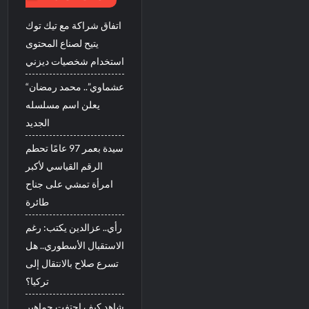
اتفاق شراكة مع تيك توك
يتيح لصناع المحتوى
استخدام شخصيات ديزني
“عشماوي”.. محمد رمضان
يعلن اسم مسلسله
الجديد
سيدة بعمر 97 عامًا تحطم
الرقم القياسي لأكبر
امرأة تمشي على جناح
طائرة
رأي.. عزالدين يكتب: رغم
الاستقبال الأسطوري.. هل
تسرع صلاح بالانتقال إلى
تركيا؟
شاهد كيف احتفت جماهير