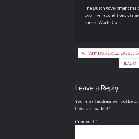
The Dutch government has po
over living conditions of mig
soccer World Cup.
Post
WHY DO US SOLDIERS BELIE
navigation
HEAD OF 
Leave a Reply
Your email address will not be pu
fields are marked
*
Comment
*