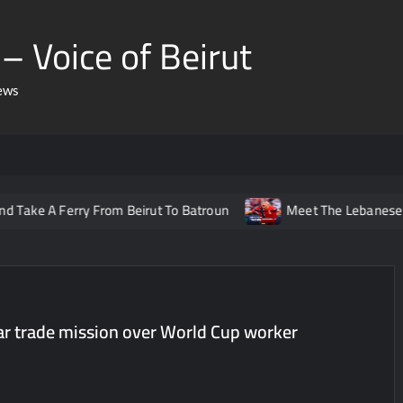
– Voice of Beirut
ews
Ferry From Beirut To Batroun
Meet The Lebanese Helping No
r trade mission over World Cup worker