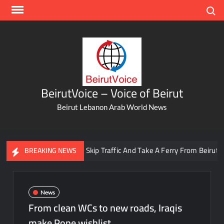
Skip
Search
to
content
BeirutVoice – Voice of Beirut
Beirut Lebanon Arab World News
You Can Now Skip Traffic And Take A Ferry From Beirut To Bat
BREAKING NEWS
News
From clean WCs to new roads, Iraqis
make Pope wishlist