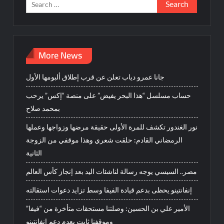
Search
for:
More News
جانا عمرو دياب تعلن عن قرب إطلاق ألبومها الأول
حساب مسلسل “هذا البحر يفيض” على منصة “إكس” يرحب
بمحمد صلاح
نور الغندور تكشف للمرة الأولى حقيقة مرضها وزواجها وعملها
الرمضاني القادم: حلقت شعري وهذا موقفي من الزوجة
الثانية
مصر.. السيسي يوجه رسالة لناشئات اليد بعد إنجاز كأس العالم
إنفانتينو يحظى بدعم قيادة الفيفا وسط تزايد دعوات استقالته
الأمير علي بن الحسين: وصلتنا مستحقات متأخرة من “فيفا”
وموقفنا ثابت بعدم دعم إنفانتينو