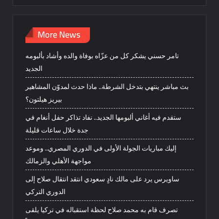
More News
تامر حسني يشكر كل من عزّاه بوفاة والده وأشاد بألبومه
الجديد
بث مباشر ينتهي بتدخل الشرطة.. ماذا حدث لمدوّن المشاهير
بيريز هيلتون؟
ستقدم فيه أغاني ألبومها الجديد.. نفاد تذاكر حفل أنغام في
جدة خلال ساعات قليلة
إليك مباريات الجولة الأولى في الدوري المصري.. وموعد
مواجهة الأهلي والزمالك
ساويرس يرد على مالك نادٍ سعودي انتقد انتقال صلاح إلى
الدوري التركي
تصرف قام به محمد صلاح لحظة استقباله في تركيا يلقى