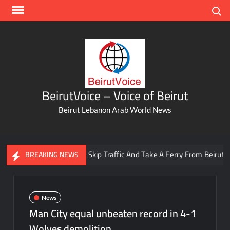
Skip
Search
to
content
BeirutVoice – Voice of Beirut
Beirut Lebanon Arab World News
You Can Now Skip Traffic And Take A Ferry From Beirut To Bat
BREAKING NEWS
News
Man City equal unbeaten record in 4-1
Wolves demolition