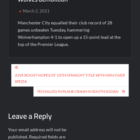
March 2, 2021
Manchester City equalled their club record of 28
games unbeaten Tuesday, hammering
Wolverhampton 4-1 to open up a 15-point lead at the
top of the Premier League.
Post
navigation
JUVE BOOST HOPES OF 10TH STRAIGHT TITLE WITH WIN OVER
SPEZIA
TEN KILLED IN PLANE CRASH IN SOUTH SUDAN
Leave a Reply
Your email address will not be
published.
Required fields are