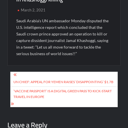
March 2, 2021
Saudi Arabia’s UN ambassador Monday disputed the
U.S. intelligence report which concluded that the
Saudi crown prince approved an operation to kill or
capture dissident journalist Jamal Khashoggi, saying
in a tweet: “Let us all move forward to tackle the
serious business of world issues!!”
Post
navigation
UN CHIEF: APPEAL FOR YEMEN RAISES ‘DISAPPOINTING’ $1.7B
‘VACCINE PASSPORT’ IS A DIGITAL GREEN PASS TO KICK-START
TRAVEL IN EUROPE
Leave a Reply