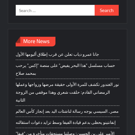
Search
for:
More News
جانا عمرو دياب تعلن عن قرب إطلاق ألبومها الأول
حساب مسلسل “هذا البحر يفيض” على منصة “إكس” يرحب
بمحمد صلاح
نور الغندور تكشف للمرة الأولى حقيقة مرضها وزواجها وعملها
الرمضاني القادم: حلقت شعري وهذا موقفي من الزوجة
الثانية
مصر.. السيسي يوجه رسالة لناشئات اليد بعد إنجاز كأس العالم
إنفانتينو يحظى بدعم قيادة الفيفا وسط تزايد دعوات استقالته
الأمير علي بن الحسين: وصلتنا مستحقات متأخرة من “فيفا”