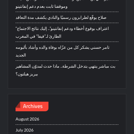
وموقفنا ثابت بعدم دعم إنفانتينو
صلاح يوقّع لطرابزون رسميًا والنادي يكشف مدة التعاقد
“اعتراف بوقوع أخطاء ودعم إنفانتينو”.. إليك نتائج الاجتماع
الطارئ لـ”فيفا” في المغرب
تامر حسني يشكر كل من عزّاه بوفاة والده وأشاد بألبومه
الجديد
بث مباشر ينتهي بتدخل الشرطة.. ماذا حدث لمدوّن المشاهير
بيريز هيلتون؟
Archives
August 2026
July 2026