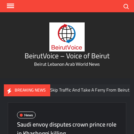
Skip
Search
to
content
BeirutVoice – Voice of Beirut
Beirut Lebanon Arab World News
You Can Now Skip Traffic And Take A Ferry From Beirut To Bat
BREAKING NEWS
News
Saudi envoy disputes crown prince role
in Khashoggi killing