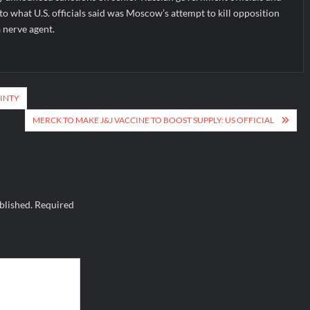
to what U.S. officials said was Moscow’s attempt to kill opposition
 nerve agent.
AINTY
MERCK TO MAKE J&J VACCINE TO BOOST SUPPLY: US OFFICIAL
blished.
Required