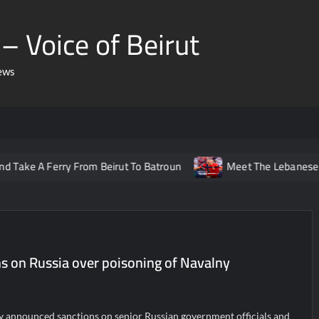
– Voice of Beirut
ews
Ferry From Beirut To Batroun
Meet The Lebanese Helping No
s on Russia over poisoning of Navalny
y announced sanctions on senior Russian government officials and