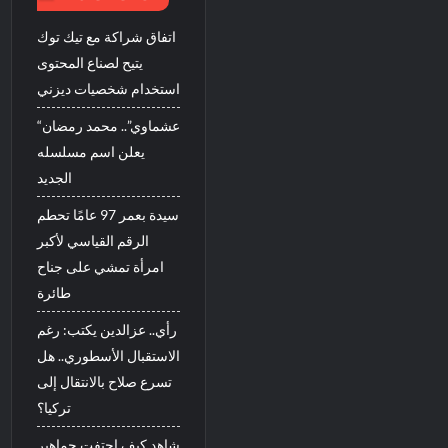
اتفاق شراكة مع تيك توك
يتيح لصناع المحتوى
استخدام شخصيات ديزني
“عشماوي”.. محمد رمضان
يعلن اسم مسلسله
الجديد
سيدة بعمر 97 عامًا تحطم
الرقم القياسي لأكبر
امرأة تمشي على جناح
طائرة
رأي.. عزالدين يكتب: رغم
الاستقبال الأسطوري.. هل
تسرع صلاح بالانتقال إلى
تركيا؟
شاهد كيف احتفت جماهير