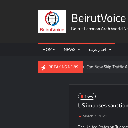
Skip
BeirutVoice 
to
content
Beirut Lebanon Arab World N
HOME
NEWS
اخبار عربية
From The United States
You Can Now Skip Traffic And Take A 
BREAKING NEWS
News
US imposes sanction
March 2, 2021
The United States on Tuesda