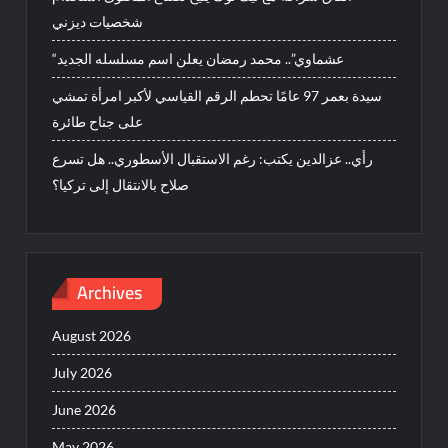
شخصيات ديزني
“عشماوي”.. محمد رمضان يعلن اسم مسلسله الجديد
سيدة بعمر 97 عامًا تحطم الرقم القياسي لأكبر امرأة تمشي
على جناح طائرة
رأي.. عزالدين يكتب: رغم الاستقبال الأسطوري.. هل تسرع
صلاح بالانتقال إلى تركيا؟
Archives
August 2026
July 2026
June 2026
May 2026