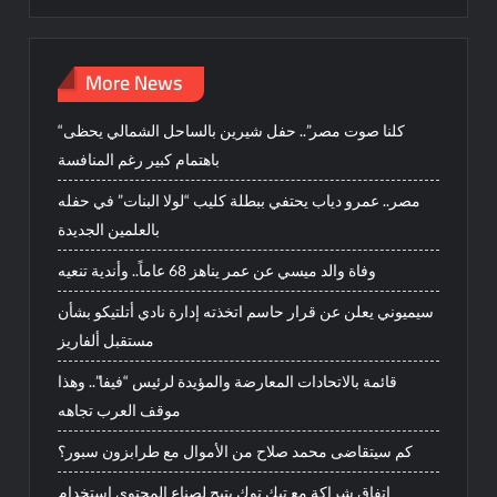
More News
“كلنا صوت مصر”.. حفل شيرين بالساحل الشمالي يحظى
باهتمام كبير رغم المنافسة
مصر.. عمرو دياب يحتفي ببطلة كليب “لولا البنات” في حفله
بالعلمين الجديدة
وفاة والد ميسي عن عمر يناهز 68 عاماً.. وأندية تنعيه
سيميوني يعلن عن قرار حاسم اتخذته إدارة نادي أتلتيكو بشأن
مستقبل ألفاريز
قائمة بالاتحادات المعارضة والمؤيدة لرئيس “فيفا”.. وهذا
موقف العرب تجاهه
كم سيتقاضى محمد صلاح من الأموال مع طرابزون سبور؟
اتفاق شراكة مع تيك توك يتيح لصناع المحتوى استخدام