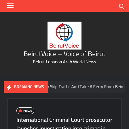
Skip
Search
to
content
BeirutVoice – Voice of Beirut
Beirut Lebanon Arab World News
You Can Now Skip Traffic And Take A Ferry From Beirut To Ba
BREAKING NEWS
News
International Criminal Court prosecutor
launches investigation into crimes in