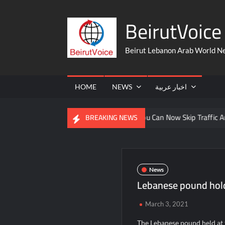
Skip
BeirutVoice 
to
content
Beirut Lebanon Arab World N
HOME
NEWS
اخبار عربية
From The United States
You Can Now Skip Traffic And Take A 
BREAKING NEWS
News
Lebanese pound holds
March 3, 2021
The Lebanese pound held at t