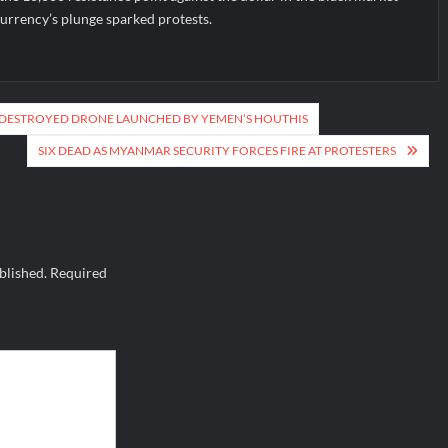
urrency’s plunge sparked protests.
S DESTROYED DRONE LAUNCHED BY YEMEN’S HOUTHIS
SIX DEAD AS MYANMAR SECURITY FORCES FIRE AT PROTESTERS
blished.
Required