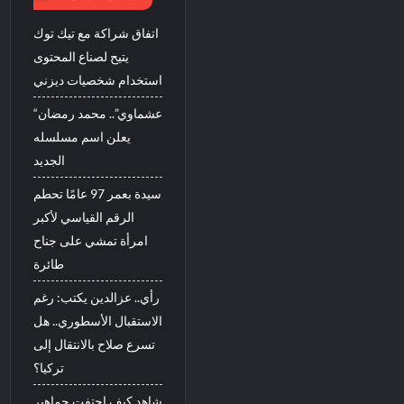
اتفاق شراكة مع تيك توك
يتيح لصناع المحتوى
استخدام شخصيات ديزني
“عشماوي”.. محمد رمضان
يعلن اسم مسلسله
الجديد
سيدة بعمر 97 عامًا تحطم
الرقم القياسي لأكبر
امرأة تمشي على جناح
طائرة
رأي.. عزالدين يكتب: رغم
الاستقبال الأسطوري.. هل
تسرع صلاح بالانتقال إلى
تركيا؟
شاهد كيف احتفت جماهير