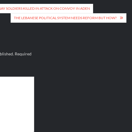
SAY SOLDIERS KILLED IN ATTACK ON CONVOY IN ADEN
THE LEBANESE POLITICAL SYSTEM NEEDS REFORM BUT HOW?
blished.
Required