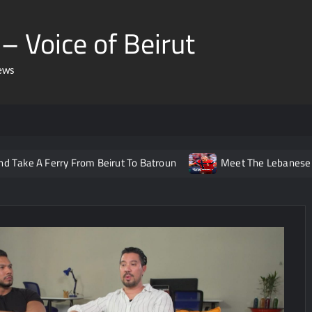
– Voice of Beirut
ews
A Ferry From Beirut To Batroun
Meet The Lebanese Helping 