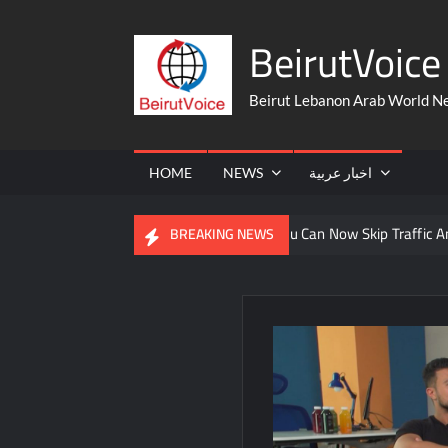
Skip
BeirutVoice 
to
content
Beirut Lebanon Arab World N
HOME
NEWS
اخبار عربية
s From The United States
You Can Now Skip Traffic And Take 
BREAKING NEWS