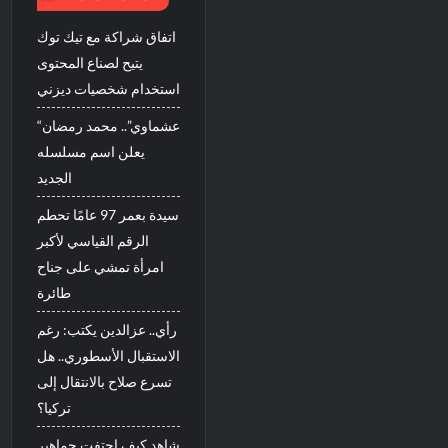
اتفاق شراكة مع تيك توك
يتيح لصناع المحتوى
استخدام شخصيات ديزني
“عشماوي”.. محمد رمضان
يعلن اسم مسلسله
الجديد
سيدة بعمر 97 عامًا تحطم
الرقم القياسي لأكبر
امرأة تمشي على جناح
طائرة
رأي.. عزالدين يكتب: رغم
الاستقبال الأسطوري.. هل
تسرع صلاح بالانتقال إلى
تركيا؟
شاهد كيف احتفت جماهير