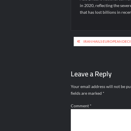
in 2020, reflecting the seve
that has lost billions in rece
Post
IRAN HAILS EUROPEAN DECISI
navigation
Leave a Reply
Your email address will not be pu
fields are marked
*
Comment
*