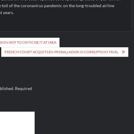
re toll of the coronavirus pandemic on the long-troubled airline
nt years.
ON NOT TO CRITICISE IT AT IAEA
FRENCH COURT ACQUITS EX-PM BALLADUR IN CORRUPTION TRIAL
blished.
Required