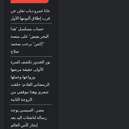
جانا عمرو دياب تعلن عن
قرب إطلاق ألبومها الأول
حساب مسلسل “هذا
البحر يفيض” على منصة
“إكس” يرحب بمحمد
صلاح
نور الغندور تكشف للمرة
الأولى حقيقة مرضها
وزواجها وعملها
الرمضاني القادم: حلقت
شعري وهذا موقفي من
الزوجة الثانية
مصر.. السيسي يوجه
رسالة لناشئات اليد بعد
إنجاز كأس العالم