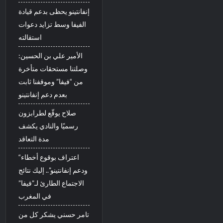
إنفانتينو يحظى بدعم قيادة
الفيفا وسط تزايد دعوات
استقالته
الأمير علي بن الحسين:
وصلتنا مستحقات متأخرة
من “فيفا” وموقفنا ثابت
بعدم دعم إنفانتينو
صلاح يوقّع لطرابزون
رسميًا والنادي يكشف
مدة التعاقد
“اعتراف بوقوع أخطاء
ودعم إنفانتينو”.. إليك نتائج
الاجتماع الطارئ لـ”فيفا”
في المغرب
تامر حسني يشكر كل من