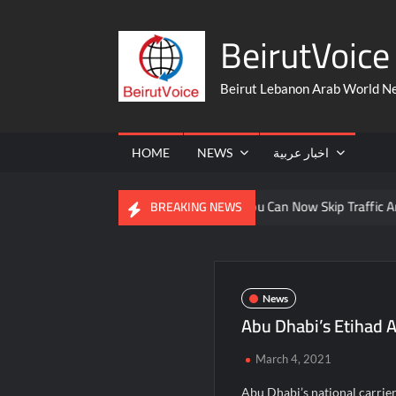
Skip
BeirutVoice 
to
content
Beirut Lebanon Arab World N
HOME
NEWS
اخبار عربية
From The United States
You Can Now Skip Traffic And Take A 
BREAKING NEWS
News
Abu Dhabi’s Etihad A
March 4, 2021
Abu Dhabi’s national carrier