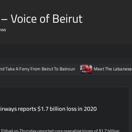
– Voice of Beirut
ews
Ferry From Beirut To Batroun
Meet The Lebanese Helping No
irways reports $1.7 billion loss in 2020
 Etihad on Thursday reported core operating losses of $1.7 billion