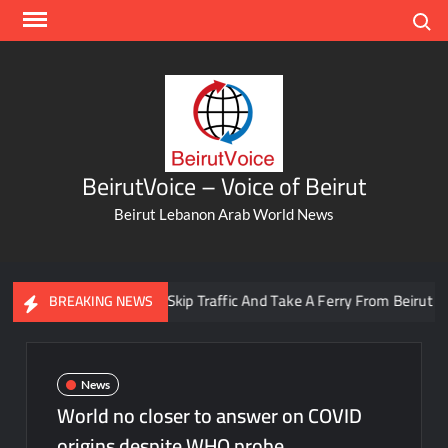
Skip
Search
to
content
BeirutVoice – Voice of Beirut
Beirut Lebanon Arab World News
You Can Now Skip Traffic And Take A Ferry From Beirut To Bat
BREAKING NEWS
News
World no closer to answer on COVID
origins despite WHO probe