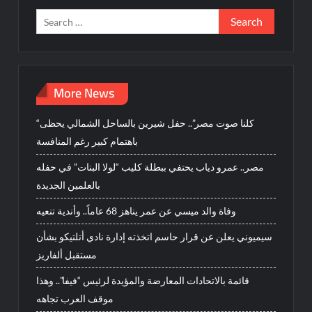
Search
for:
More News
“كلنا صوت مصر”.. حفل شيرين بالساحل الشمالي يحظى
باهتمام كبير رغم المنافسة
مصر.. عمرو دياب يحتفي ببطلة كليب “لولا البنات” في حفله
بالعلمين الجديدة
وفاة والد ميسي عن عمر يناهز 68 عاماً.. وأندية تنعيه
سيميوني يعلن عن قرار حاسم اتخذته إدارة نادي أتلتيكو بشأن
مستقبل ألفاريز
قائمة بالاتحادات المعارضة والمؤيدة لرئيس “فيفا”.. وهذا
موقف العرب تجاهه