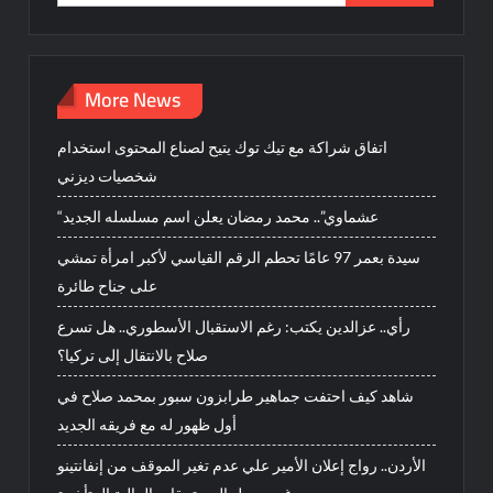
for:
More News
اتفاق شراكة مع تيك توك يتيح لصناع المحتوى استخدام
شخصيات ديزني
“عشماوي”.. محمد رمضان يعلن اسم مسلسله الجديد
سيدة بعمر 97 عامًا تحطم الرقم القياسي لأكبر امرأة تمشي
على جناح طائرة
رأي.. عزالدين يكتب: رغم الاستقبال الأسطوري.. هل تسرع
صلاح بالانتقال إلى تركيا؟
شاهد كيف احتفت جماهير طرابزون سبور بمحمد صلاح في
أول ظهور له مع فريقه الجديد
الأردن.. رواج إعلان الأمير علي عدم تغير الموقف من إنفانتينو