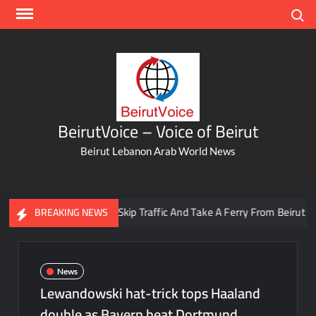
Skip
Search
to
content
BeirutVoice – Voice of Beirut
Beirut Lebanon Arab World News
You Can Now Skip Traffic And Take A Ferry From Beirut To Bat
BREAKING NEWS
News
Lewandowski hat-trick tops Haaland
double as Bayern beat Dortmund