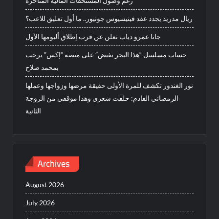
رغم وصول المستحقات المالية المتأخرة
ريال مدريد يجدد عقد فينيسيوس جونيور.. ما أول تعليق للاعب؟
جانا عمرو دياب تعلن عن قرب إطلاق ألبومها الأول
حساب مسلسل “هذا البحر يفيض” على منصة “إكس” يرحب
بمحمد صلاح
نور الغندور تكشف للمرة الأولى حقيقة مرضها وزواجها وعملها
الرمضاني القادم: حلقت شعري وهذا موقفي من الزوجة
الثانية
Archives
August 2026
July 2026