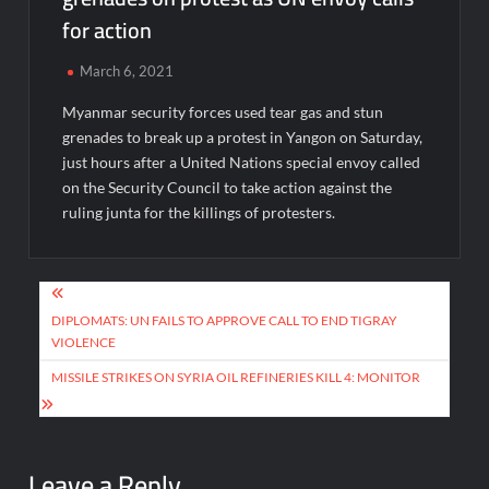
for action
March 6, 2021
Myanmar security forces used tear gas and stun
grenades to break up a protest in Yangon on Saturday,
just hours after a United Nations special envoy called
on the Security Council to take action against the
ruling junta for the killings of protesters.
Post
navigation
DIPLOMATS: UN FAILS TO APPROVE CALL TO END TIGRAY
VIOLENCE
MISSILE STRIKES ON SYRIA OIL REFINERIES KILL 4: MONITOR
Leave a Reply