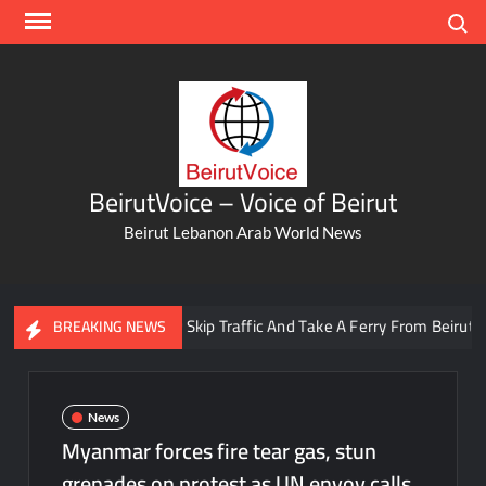
Skip
Search
to
content
BeirutVoice – Voice of Beirut
Beirut Lebanon Arab World News
You Can Now Skip Traffic And Take A Ferry From Beirut To Bat
BREAKING NEWS
News
Myanmar forces fire tear gas, stun
grenades on protest as UN envoy calls