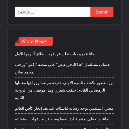
Search
for:
More News
جانا عمرو دياب تعلن عن قرب إطلاق ألبومها الأول
حساب مسلسل “هذا البحر يفيض” على منصة “إكس” يرحب
بمحمد صلاح
نور الغندور تكشف للمرة الأولى حقيقة مرضها وزواجها وعملها
الرمضاني القادم: حلقت شعري وهذا موقفي من الزوجة
الثانية
مصر.. السيسي يوجه رسالة لناشئات اليد بعد إنجاز كأس العالم
إنفانتينو يحظى بدعم قيادة الفيفا وسط تزايد دعوات استقالته