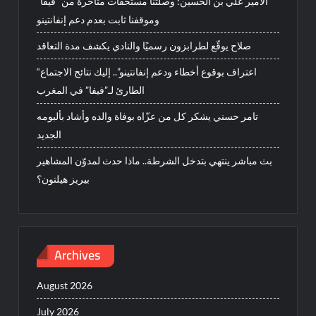
الأمير علي بن الحسين: وصلتنا مستحقات متأخرة من “فيفا”
وموقفنا ثابت بعدم دعم إنفانتينو
صلاح يوقّع لطرابزون رسميًا والنادي يكشف مدة التعاقد
“اعتراف بوقوع أخطاء ودعم إنفانتينو”.. إليك نتائج الاجتماع
الطارئ لـ”فيفا” في المغرب
تامر حسني يشكر كل من عزّاه بوفاة والده وأشاد بألبومه
الجديد
بث مباشر ينتهي بتدخل الشرطة.. ماذا حدث لمدوّن المشاهير
بيريز هيلتون؟
Archives
August 2026
July 2026