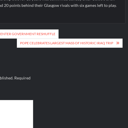
d 20 points behind their Glasgow rivals with six games left to play.
S ENTER GOVERNMENT RESHUFFLE
POPE CELEBRATES LARGEST MASS OF HISTORIC IRAQ TRIP
blished.
Required