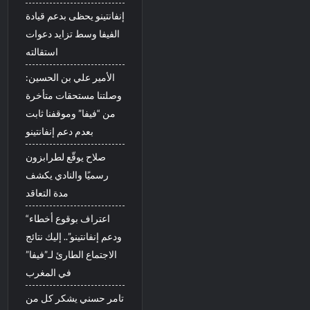
إنفانتينو يحظى بدعم قيادة
الفيفا وسط تزايد دعوات
استقالته
الأمير علي بن الحسين:
وصلتنا مستحقات متأخرة
من “فيفا” وموقفنا ثابت
بعدم دعم إنفانتينو
صلاح يوقّع لطرابزون
رسميًا والنادي يكشف
مدة التعاقد
“اعتراف بوقوع أخطاء
ودعم إنفانتينو”.. إليك نتائج
الاجتماع الطارئ لـ”فيفا”
في المغرب
تامر حسني يشكر كل من