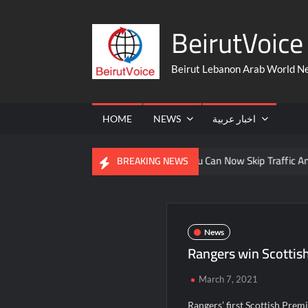
Skip
BeirutVoice 
to
content
Beirut Lebanon Arab World N
HOME
NEWS
اخبار عربية
rom The United States
You Can Now Skip Traffic And Take A F
BREAKING NEWS
News
Rangers win Scottish
March 7, 2021
Rangers’ first Scottish Prem