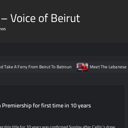
– Voice of Beirut
ews
erry From Beirut To Batroun
Meet The Lebanese Helping Nor
 Premiership for first time in 10 years
iership title for 10 years was confirmed Sunday after Celtic’s drew