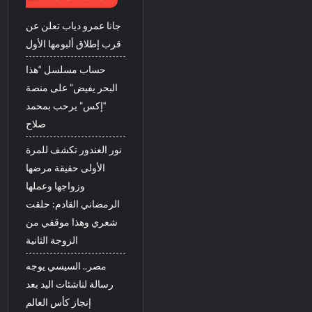
جانا عمرو دياب تعلن عن
قرب إطلاق ألبومها الأول
حساب مسلسل “هذا
البحر يفيض” على منصة
“إكس” يرحب بمحمد
صلاح
نور الغندور تكشف للمرة
الأولى حقيقة مرضها
وزواجها وعملها
الرمضاني القادم: حلقت
شعري وهذا موقفي من
الزوجة الثانية
مصر.. السيسي يوجه
رسالة لناشئات اليد بعد
إنجاز كأس العالم