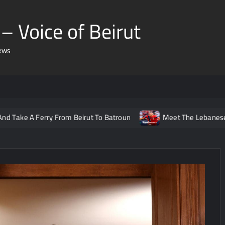
– Voice of Beirut
ews
Ferry From Beirut To Batroun
Meet The Lebanese Helping No