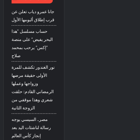
جانا عمرو دياب تعلن عن
قرب إطلاق ألبومها الأول
حساب مسلسل “هذا
البحر يفيض” على منصة
“إكس” يرحب بمحمد
صلاح
نور الغندور تكشف للمرة
الأولى حقيقة مرضها
وزواجها وعملها
الرمضاني القادم: حلقت
شعري وهذا موقفي من
الزوجة الثانية
مصر.. السيسي يوجه
رسالة لناشئات اليد بعد
إنجاز كأس العالم