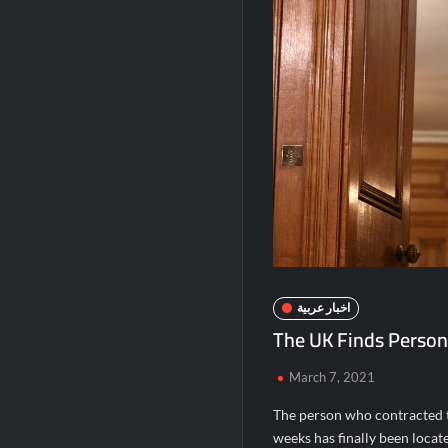
اخبار عربية
The UK Finds Person
March 7, 2021
The person who contracted th
weeks has finally been loca