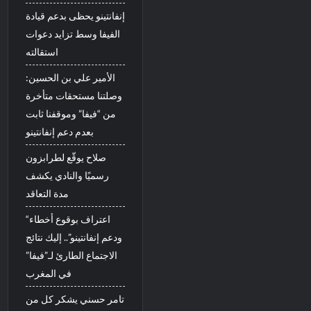
إنفانتينو يحظى بدعم قيادة
الفيفا وسط تزايد دعوات
استقالته
الأمير علي بن الحسين:
وصلتنا مستحقات متأخرة
من “فيفا” وموقفنا ثابت
بعدم دعم إنفانتينو
صلاح يوقّع لطرابزون
رسميًا والنادي يكشف
مدة التعاقد
“اعتراف بوقوع أخطاء
ودعم إنفانتينو”.. إليك نتائج
الاجتماع الطارئ لـ”فيفا”
في المغرب
تامر حسني يشكر كل من