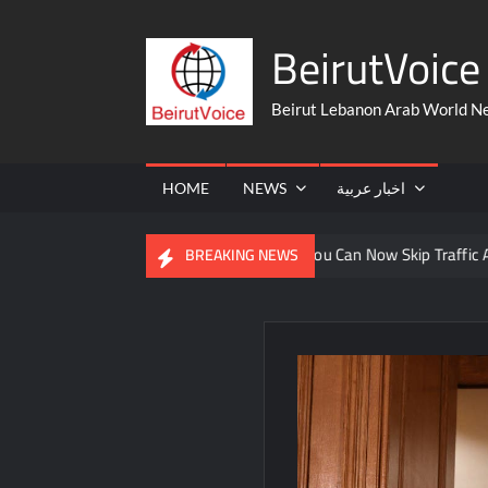
Skip
BeirutVoice 
to
content
Beirut Lebanon Arab World N
HOME
NEWS
اخبار عربية
From The United States
You Can Now Skip Traffic And Take A 
BREAKING NEWS