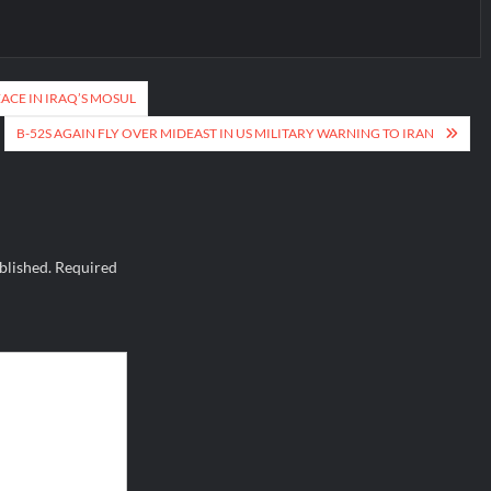
ACE IN IRAQ’S MOSUL
B-52S AGAIN FLY OVER MIDEAST IN US MILITARY WARNING TO IRAN
blished.
Required