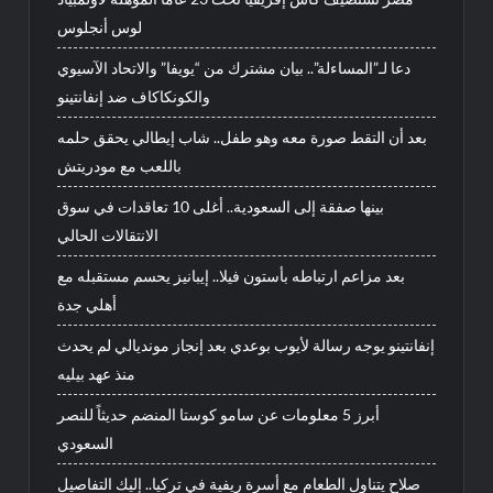
لوس أنجلوس
دعا لـ”المساءلة”.. بيان مشترك من “يويفا” والاتحاد الآسيوي
والكونكاكاف ضد إنفانتينو
بعد أن التقط صورة معه وهو طفل.. شاب إيطالي يحقق حلمه
باللعب مع مودريتش
بينها صفقة إلى السعودية.. أغلى 10 تعاقدات في سوق
الانتقالات الحالي
بعد مزاعم ارتباطه بأستون فيلا.. إيبانيز يحسم مستقبله مع
أهلي جدة
إنفانتينو يوجه رسالة لأيوب بوعدي بعد إنجاز مونديالي لم يحدث
منذ عهد بيليه
أبرز 5 معلومات عن سامو كوستا المنضم حديثاً للنصر
السعودي
صلاح يتناول الطعام مع أسرة ريفية في تركيا.. إليك التفاصيل