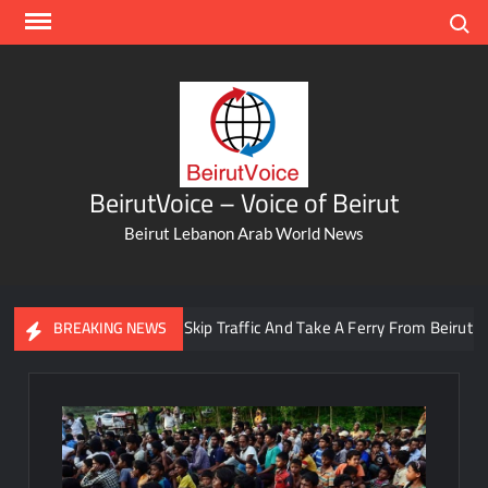
Skip
Search
to
content
BeirutVoice – Voice of Beirut
Beirut Lebanon Arab World News
You Can Now Skip Traffic And Take A Ferry From Beirut To Ba
BREAKING NEWS