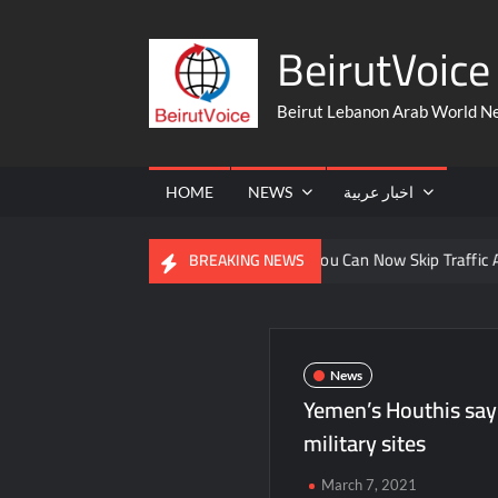
Skip
BeirutVoice 
to
content
Beirut Lebanon Arab World N
HOME
NEWS
اخبار عربية
 From The United States
You Can Now Skip Traffic And Take A
BREAKING NEWS
News
Yemen’s Houthis say f
military sites
March 7, 2021