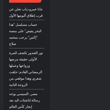
جانا عمرو دياب تعلن عن
قرب إطلاق ألبومها الأول
حساب مسلسل “هذا
البحر يفيض” على منصة
“إكس” يرحب بمحمد
صلاح
نور الغندور تكشف للمرة
الأولى حقيقة مرضها
وزواجها وعملها
الرمضاني القادم: حلقت
شعري وهذا موقفي من
الزوجة الثانية
مصر.. السيسي يوجه
رسالة لناشئات اليد بعد
إنجاز كأس العالم