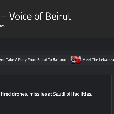
– Voice of Beirut
ews
 Ferry From Beirut To Batroun
Meet The Lebanese Helping N
ired drones, missiles at Saudi oil facilities,