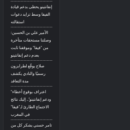
إنفانتينو يحظى بدعم قيادة
الفيفا وسط تزايد دعوات
استقالته
الأمير علي بن الحسين:
وصلتنا مستحقات متأخرة
من “فيفا” وموقفنا ثابت
بعدم دعم إنفانتينو
صلاح يوقّع لطرابزون
رسميًا والنادي يكشف
مدة التعاقد
“اعتراف بوقوع أخطاء
ودعم إنفانتينو”.. إليك نتائج
الاجتماع الطارئ لـ”فيفا”
في المغرب
تامر حسني يشكر كل من