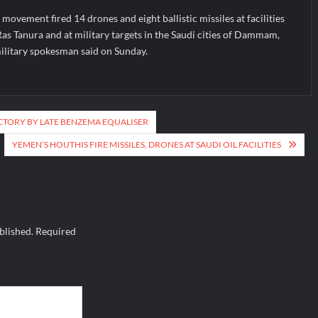
movement fired 14 drones and eight ballistic missiles at facilities
Ras Tanura and at military targets in the Saudi cities of Dammam,
military spokesman said on Sunday.
CTORY BY LATE BENZEMA EQUALISER
YEMEN’S HOUTHIS FIRE MISSILES, DRONES AT SAUDI OIL FACILITIES
blished.
Required