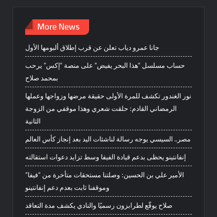
More News
جانا عمرو دياب تعلن عن قرب إطلاق ألبومها الأول
حساب مسلسل “هذا البحر يفيض” على منصة “إكس” يرحب
بمحمد صلاح
نور الغندور تكشف للمرة الأولى حقيقة مرضها وزواجها وعملها
الرمضاني القادم: حلقت شعري وهذا موقفي من الزوجة
الثانية
مصر.. السيسي يوجه رسالة لناشئات اليد بعد إنجاز كأس العالم
إنفانتينو يحظى بدعم قيادة الفيفا وسط تزايد دعوات استقالته
الأمير علي بن الحسين: وصلتنا مستحقات متأخرة من “فيفا”
وموقفنا ثابت بعدم دعم إنفانتينو
صلاح يوقّع لطرابزون رسميًا والنادي يكشف مدة التعاقد