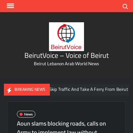
Skip
Search
to
content
BeirutVoice – Voice of Beirut
Beirut Lebanon Arab World News
You Can Now Skip Traffic And Take A Ferry From Beirut To Batr
BREAKING NEWS
News
Aoun slams blocking roads, calls on
Army to implement law without