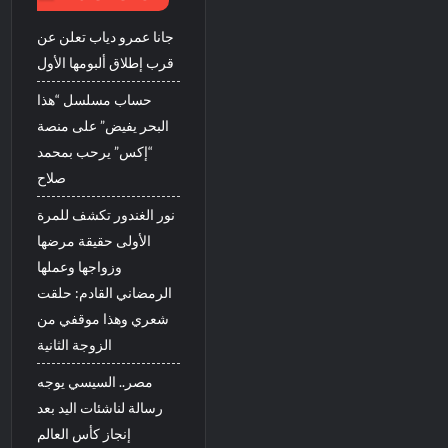
جانا عمرو دياب تعلن عن
قرب إطلاق ألبومها الأول
حساب مسلسل “هذا
البحر يفيض” على منصة
“إكس” يرحب بمحمد
صلاح
نور الغندور تكشف للمرة
الأولى حقيقة مرضها
وزواجها وعملها
الرمضاني القادم: حلقت
شعري وهذا موقفي من
الزوجة الثانية
مصر.. السيسي يوجه
رسالة لناشئات اليد بعد
إنجاز كأس العالم