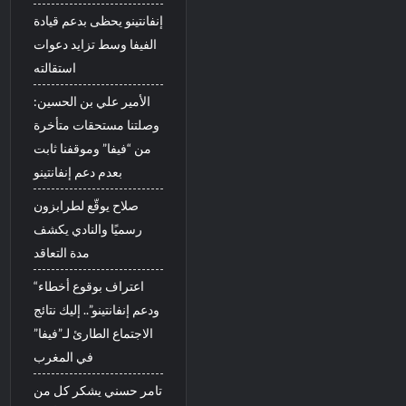
إنفانتينو يحظى بدعم قيادة
الفيفا وسط تزايد دعوات
استقالته
الأمير علي بن الحسين:
وصلتنا مستحقات متأخرة
من “فيفا” وموقفنا ثابت
بعدم دعم إنفانتينو
صلاح يوقّع لطرابزون
رسميًا والنادي يكشف
مدة التعاقد
“اعتراف بوقوع أخطاء
ودعم إنفانتينو”.. إليك نتائج
الاجتماع الطارئ لـ”فيفا”
في المغرب
تامر حسني يشكر كل من