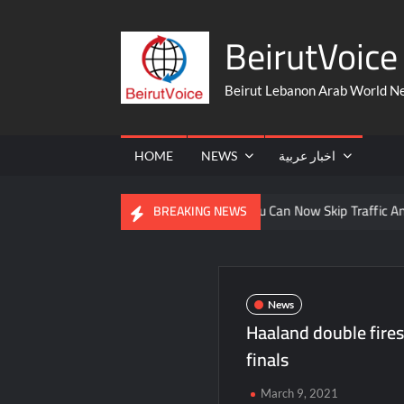
Skip
BeirutVoice 
to
content
Beirut Lebanon Arab World N
HOME
NEWS
اخبار عربية
From The United States
You Can Now Skip Traffic And Take A 
BREAKING NEWS
News
Haaland double fire
finals
March 9, 2021