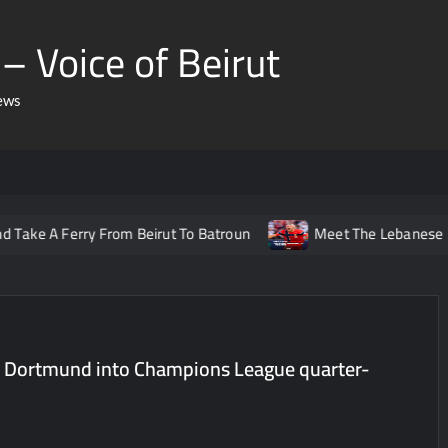
– Voice of Beirut
ews
Ferry From Beirut To Batroun
Meet The Lebanese Helping No
s Dortmund into Champions League quarter-