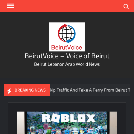
Skip
Search
to
content
BeirutVoice – Voice of Beirut
Beirut Lebanon Arab World News
You Can Now Skip Traffic And Take A Ferry From Beirut To Batro
BREAKING NEWS