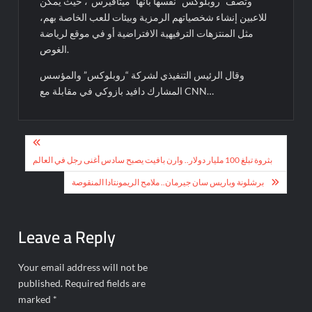
وتصف “روبلوكس” نفسها بأنها “ميتافيرس”، حيث يمكن
للاعبين إنشاء شخصياتهم الرمزية وبيئات للعب الخاصة بهم،
مثل المنتزهات الترفيهية الافتراضية أو في موقع لرياضة
الغوص.
وقال الرئيس التنفيذي لشركة “روبلوكس” والمؤسس
المشارك دافيد بازوكي في مقابلة مع CNN…
Post
navigation
بثروة تبلغ 100 مليار دولار.. وارن بافيت يصبح سادس أغنى رجل في العالم
برشلونة وباريس سان جيرمان.. ملامح الريمونتادا المنقوصة
Leave a Reply
Your email address will not be
published.
Required fields are
marked
*