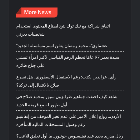
More News
اتفاق شراكة مع تيك توك يتيح لصناع المحتوى استخدام
شخصيات ديزني
“عشماوي”.. محمد رمضان يعلن اسم مسلسله الجديد
سيدة بعمر 97 عامًا تحطم الرقم القياسي لأكبر امرأة تمشي
على جناح طائرة
رأي.. عزالدين يكتب: رغم الاستقبال الأسطوري.. هل تسرع
صلاح بالانتقال إلى تركيا؟
شاهد كيف احتفت جماهير طرابزون سبور بمحمد صلاح في
أول ظهور له مع فريقه الجديد
الأردن.. رواج إعلان الأمير علي عدم تغير الموقف من إنفانتينو
رغم وصول المستحقات المالية المتأخرة
ريال مدريد يجدد عقد فينيسيوس جونيور.. ما أول تعليق للاعب؟