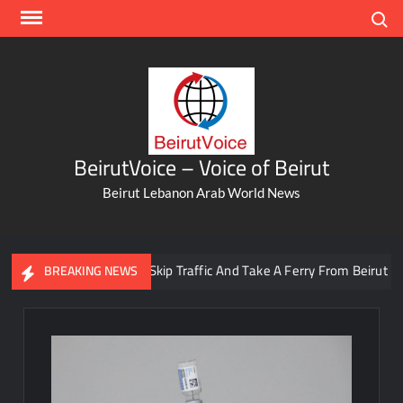
Skip
Search
to
content
BeirutVoice – Voice of Beirut
Beirut Lebanon Arab World News
You Can Now Skip Traffic And Take A Ferry From Beirut To Batr
BREAKING NEWS