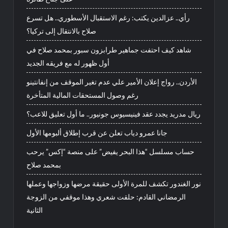
رأي.. عزالدين يكتب: رغم الاستقبال الأسطوري.. هل تسرع
صلاح بالانتقال إلى تركيا؟
شاهد كيف احتفت جماهير طرابزون سبور بمحمد صلاح في
أول ظهور له مع فريقه الجديد
الأردن.. رواج إعلان الأمير علي عدم تغير الموقف من إنفانتينو
رغم وصول المستحقات المالية المتأخرة
ريال مدريد يجدد عقد فينيسيوس جونيور.. ما أول تعليق للاعب؟
جانا عمرو دياب تعلن عن قرب إطلاق ألبومها الأول
حساب مسلسل “هذا البحر يفيض” على منصة “إكس” يرحب
بمحمد صلاح
نور الغندور تكشف للمرة الأولى حقيقة مرضها وزواجها وعملها
الرمضاني القادم: حلقت شعري وهذا موقفي من الزوجة
الثانية