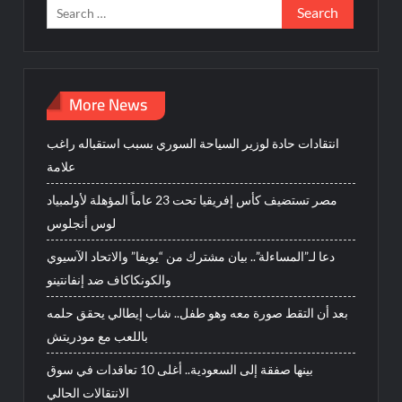
Search
for:
More News
انتقادات حادة لوزير السياحة السوري بسبب استقباله راغب
علامة
مصر تستضيف كأس إفريقيا تحت 23 عاماً المؤهلة لأولمبياد
لوس أنجلوس
دعا لـ”المساءلة”.. بيان مشترك من “يويفا” والاتحاد الآسيوي
والكونكاكاف ضد إنفانتينو
بعد أن التقط صورة معه وهو طفل.. شاب إيطالي يحقق حلمه
باللعب مع مودريتش
بينها صفقة إلى السعودية.. أغلى 10 تعاقدات في سوق
الانتقالات الحالي