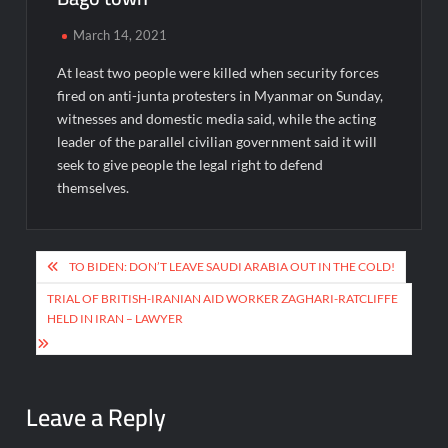
March 14, 2021
At least two people were killed when security forces
fired on anti-junta protesters in Myanmar on Sunday,
witnesses and domestic media said, while the acting
leader of the parallel civilian government said it will
seek to give people the legal right to defend
themselves.
Post
TO BIDEN: DON’T LEAVE SAUDI ARABIA OUT IN THE COLD!
navigation
TRIAL OF BRITISH-IRANIAN AID WORKER ZAGHARI-RATCLIFFE
HELD IN IRAN – LAWYER
Leave a Reply