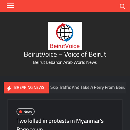
Skip
Search
to
content
BeirutVoice – Voice of Beirut
Beirut Lebanon Arab World News
You Can Now Skip Traffic And Take A Ferry From Beirut To Ba
BREAKING NEWS
News
Two killed in protests in Myanmar’s
Bago town