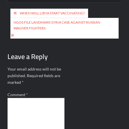
Post
WHEN WILL LIBYA START VACCINATING?
navigation
NGOS FILE LANDMARK SYRIA CASE AGAINST RUSSIAN
WAGNER FIGHTERS
Leave a Reply
Your email address will not be
published.
Required fields are
marked
*
Comment
*