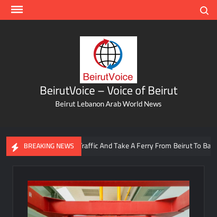
Skip
Search
to
content
BeirutVoice – Voice of Beirut
Beirut Lebanon Arab World News
You Can Now Skip Traffic And Take A Ferry From Beirut To Batroun
BREAKING NEWS