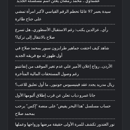
“عشماوي”.. محمد رمضان يعلن اسم مسلسله الجديد
سيدة بعمر 97 عامًا تحطم الرقم القياسي لأكبر امرأة تمشي
على جناح طائرة
رأي.. عزالدين يكتب: رغم الاستقبال الأسطوري.. هل تسرع
صلاح بالانتقال إلى تركيا؟
شاهد كيف احتفت جماهير طرابزون سبور بمحمد صلاح في
أول ظهور له مع فريقه الجديد
الأردن.. رواج إعلان الأمير علي عدم تغير الموقف من إنفانتينو
رغم وصول المستحقات المالية المتأخرة
ريال مدريد يجدد عقد فينيسيوس جونيور.. ما أول تعليق للاعب؟
جانا عمرو دياب تعلن عن قرب إطلاق ألبومها الأول
حساب مسلسل “هذا البحر يفيض” على منصة “إكس” يرحب
بمحمد صلاح
نور الغندور تكشف للمرة الأولى حقيقة مرضها وزواجها وعملها