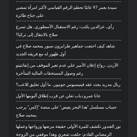
سيدة بعمر 97 عامًا تحطم الرقم القياسي لأكبر امرأة تمشي
على جناح طائرة
رأي.. عزالدين يكتب: رغم الاستقبال الأسطوري.. هل تسرع
صلاح بالانتقال إلى تركيا؟
شاهد كيف احتفت جماهير طرابزون سبور بمحمد صلاح في
أول ظهور له مع فريقه الجديد
الأردن.. رواج إعلان الأمير علي عدم تغير الموقف من إنفانتينو
رغم وصول المستحقات المالية المتأخرة
ريال مدريد يجدد عقد فينيسيوس جونيور.. ما أول تعليق للاعب؟
جانا عمرو دياب تعلن عن قرب إطلاق ألبومها الأول
حساب مسلسل “هذا البحر يفيض” على منصة “إكس” يرحب
بمحمد صلاح
نور الغندور تكشف للمرة الأولى حقيقة مرضها وزواجها وعملها
الرمضاني القادم: حلقت شعري وهذا موقفي من الزوجة