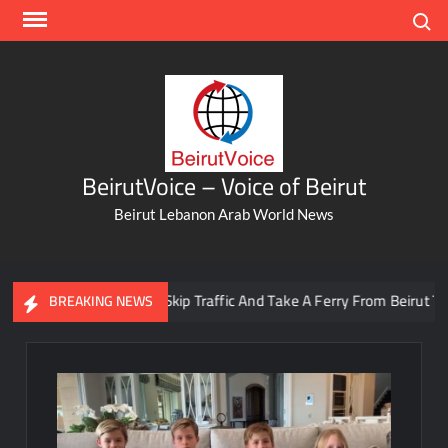
Skip
Search
to
content
BeirutVoice – Voice of Beirut
Beirut Lebanon Arab World News
You Can Now Skip Traffic And Take A Ferry From Beirut To Batr
BREAKING NEWS