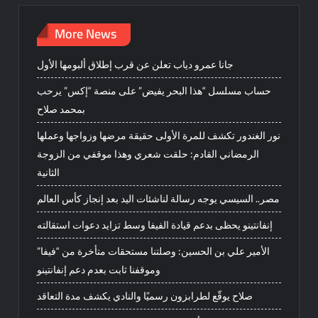
More News
جانا عمرو دياب تعلن عن قرب إطلاق ألبومها الأول
حساب مسلسل “هذا البحر يفيض” على منصة “إكس” يرحب
بمحمد صلاح
نور الغندور تكشف للمرة الأولى حقيقة مرضها وزواجها وعملها
الرمضاني القادم: حلقت شعري وهذا موقفي من الزوجة
الثانية
مصر.. السيسي يوجه رسالة لناشئات اليد بعد إنجاز كأس العالم
إنفانتينو يحظى بدعم قيادة الفيفا وسط تزايد دعوات استقالته
الأمير علي بن الحسين: وصلتنا مستحقات متأخرة من “فيفا”
وموقفنا ثابت بعدم دعم إنفانتينو
صلاح يوقّع لطرابزون رسميًا والنادي يكشف مدة التعاقد