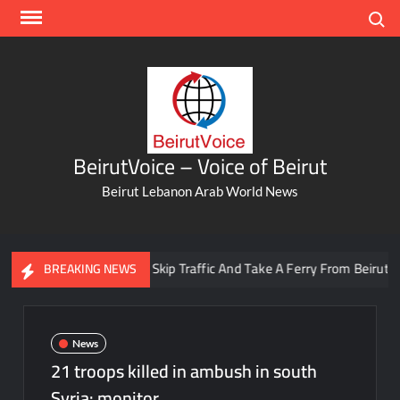
Skip
Search
to
content
BeirutVoice – Voice of Beirut
Beirut Lebanon Arab World News
You Can Now Skip Traffic And Take A Ferry From Beirut To Bat
BREAKING NEWS
News
21 troops killed in ambush in south
Syria: monitor