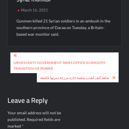
March 16, 2021
Gunmen killed 21 Syrian soldiers in an ambush in the
southern province of Daraa on Tuesday, a Britain-
based war monitor said.
Post
navigation
LIBYA’S UNITY GOVERNMENT TAKES OFFICE IN SMOOTH
TRANSITION OF POWER
شاهد كيف أنقذت صلصة حارة مزرعة دمرتها عاصفة
Leave a Reply
Your email address will not be
published.
Required fields are
marked
*