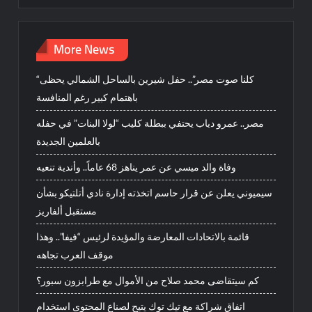
More News
“كلنا صوت مصر”.. حفل شيرين بالساحل الشمالي يحظى
باهتمام كبير رغم المنافسة
مصر.. عمرو دياب يحتفي ببطلة كليب “لولا البنات” في حفله
بالعلمين الجديدة
وفاة والد ميسي عن عمر يناهز 68 عاماً.. وأندية تنعيه
سيميوني يعلن عن قرار حاسم اتخذته إدارة نادي أتلتيكو بشأن
مستقبل ألفاريز
قائمة بالاتحادات المعارضة والمؤيدة لرئيس “فيفا”.. وهذا
موقف العرب تجاهه
كم سيتقاضى محمد صلاح من الأموال مع طرابزون سبور؟
اتفاق شراكة مع تيك توك يتيح لصناع المحتوى استخدام