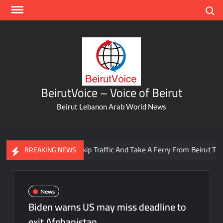
Skip
Search
to
content
BeirutVoice – Voice of Beirut
Beirut Lebanon Arab World News
You Can Now Skip Traffic And Take A Ferry From Beirut To Batro
BREAKING NEWS
News
Biden warns US may miss deadline to
exit Afghanistan