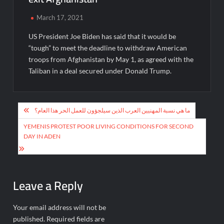
March 17, 2021
US President Joe Biden has said that it would be
“tough” to meet the deadline to withdraw American
troops from Afghanistan by May 1, as agreed with the
Taliban in a deal secured under Donald Trump.
Post
ما هي نسبة المهنيين العرب الذين سيلجؤون للعمل الحر هذا العام؟
navigation
YEMENIS PROTEST POOR LIVING CONDITIONS FOR SECOND
DAY IN ADEN
Leave a Reply
Your email address will not be
published.
Required fields are