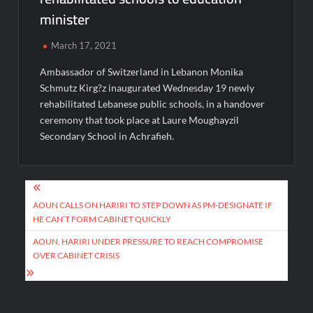
minister
March 17, 2021
Ambassador of Switzerland in Lebanon Monika
Schmutz Kirg?z inaugurated Wednesday 19 newly
rehabilitated Lebanese public schools, in a handover
ceremony that took place at Laure Moughayzil
Secondary School in Achrafieh.
Post
navigation
AOUN CALLS ON HARIRI TO STEP DOWN AS PM-DESIGNATE IF
HE CAN’T FORM CABINET QUICKLY
AOUN, HARIRI UNDER PRESSURE TO REACH COMPROMISE
OVER CABINET CRISIS