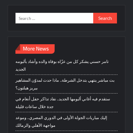
Search
for:
More News
تامر حسني يشكر كل من عزّاه بوفاة والده وأشاد بألبومه
الجديد
بث مباشر ينتهي بتدخل الشرطة.. ماذا حدث لمدوّن المشاهير
بيريز هيلتون؟
ستقدم فيه أغاني ألبومها الجديد.. نفاد تذاكر حفل أنغام في
جدة خلال ساعات قليلة
إليك مباريات الجولة الأولى في الدوري المصري.. وموعد
مواجهة الأهلي والزمالك