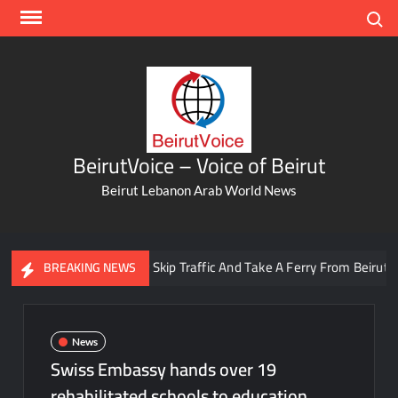
Skip
Search
to
content
BeirutVoice – Voice of Beirut
Beirut Lebanon Arab World News
You Can Now Skip Traffic And Take A Ferry From Beirut To Bat
BREAKING NEWS
News
Swiss Embassy hands over 19
rehabilitated schools to education