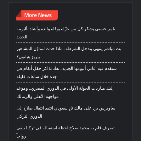
More News
تامر حسني يشكر كل من عزّاه بوفاة والده وأشاد بألبومه
الجديد
بث مباشر ينتهي بتدخل الشرطة.. ماذا حدث لمدوّن المشاهير
بيريز هيلتون؟
ستقدم فيه أغاني ألبومها الجديد.. نفاد تذاكر حفل أنغام في
جدة خلال ساعات قليلة
إليك مباريات الجولة الأولى في الدوري المصري.. وموعد
مواجهة الأهلي والزمالك
ساويرس يرد على مالك نادٍ سعودي انتقد انتقال صلاح إلى
الدوري التركي
تصرف قام به محمد صلاح لحظة استقباله في تركيا يلقى
رواجاً