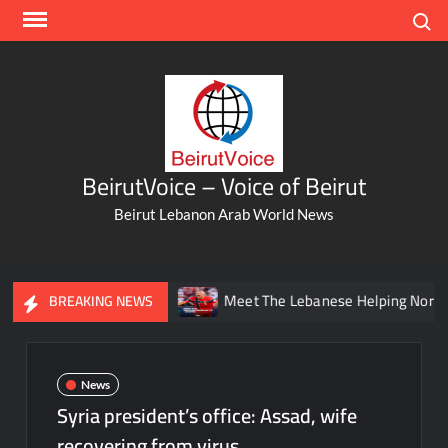
Skip
Search
to
content
BeirutVoice – Voice of Beirut
Beirut Lebanon Arab World News
m Beirut To Batroun
Meet The Lebanese Helping Norway’s I
BREAKING NEWS
News
Syria president’s office: Assad, wife
recovering from virus