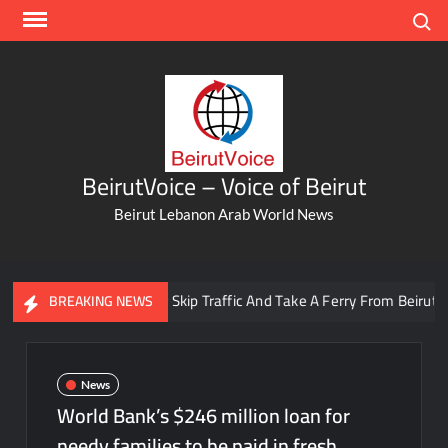
Skip
Search
to
content
BeirutVoice – Voice of Beirut
Beirut Lebanon Arab World News
You Can Now Skip Traffic And Take A Ferry From Beirut To Bat
BREAKING NEWS
News
World Bank’s $246 million loan for
needy families to be paid in fresh