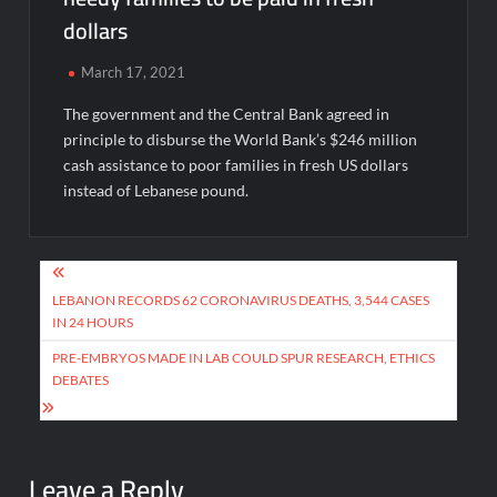
dollars
March 17, 2021
The government and the Central Bank agreed in
principle to disburse the World Bank’s $246 million
cash assistance to poor families in fresh US dollars
instead of Lebanese pound.
Post
navigation
LEBANON RECORDS 62 CORONAVIRUS DEATHS, 3,544 CASES
IN 24 HOURS
PRE-EMBRYOS MADE IN LAB COULD SPUR RESEARCH, ETHICS
DEBATES
Leave a Reply