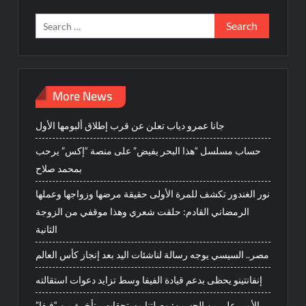
Search
for:
More News
جانا عمرو دياب تعلن عن قرب إطلاق ألبومها الأول
حساب مسلسل “هذا البحر يفيض” على منصة “إكس” يرحب
بمحمد صلاح
نور الغندور تكشف للمرة الأولى حقيقة مرضها وزواجها وعملها
الرمضاني القادم: حلقت شعري وهذا موقفي من الزوجة
الثانية
مصر.. السيسي يوجه رسالة لناشئات اليد بعد إنجاز كأس العالم
إنفانتينو يحظى بدعم قيادة الفيفا وسط تزايد دعوات استقالته
الأمير علي بن الحسين: وصلتنا مستحقات متأخرة من “فيفا”