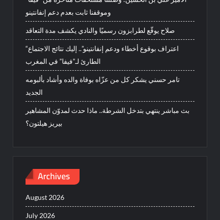
وموقفنا ثابت بعدم دعم إنفانتينو
صلاح يوقّع لطرابزون رسميًا والنادي يكشف مدة التعاقد
“اعتراف بوقوع أخطاء ودعم إنفانتينو”.. إليك نتائج الاجتماع
الطارئ لـ”فيفا” في المغرب
تامر حسني يشكر كل من عزّاه بوفاة والده وأشاد بألبومه
الجديد
بث مباشر ينتهي بتدخل الشرطة.. ماذا حدث لمدوّن المشاهير
بيريز هيلتون؟
Archives
August 2026
July 2026