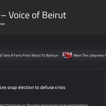
– Voice of Beirut
ews
rry From Beirut To Batroun
Meet The Lebanese Helping Nor
s snap election to defuse crisis
kol Pashinyan on Thursday announced a snap parliamentary