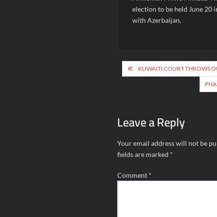
election to be held June 20 in
with Azerbaijan.
Post
KUWAITI COURT THROWS OU
navigation
PHA
Leave a Reply
Your email address will not be pu
fields are marked
*
Comment
*