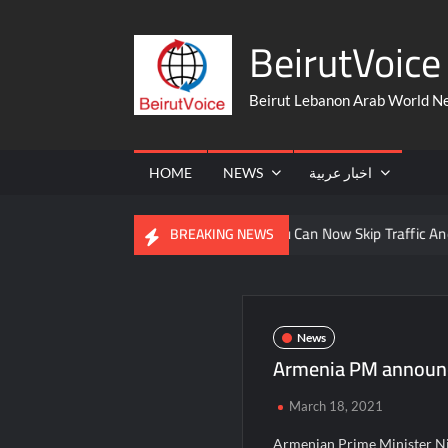
Skip
BeirutVoice 
to
content
Beirut Lebanon Arab World N
HOME
NEWS
اخبار عربية
rom The United States
You Can Now Skip Traffic And Take A Fe
BREAKING NEWS
News
Armenia PM announce
March 18, 2021
Armenian Prime Minister Ni