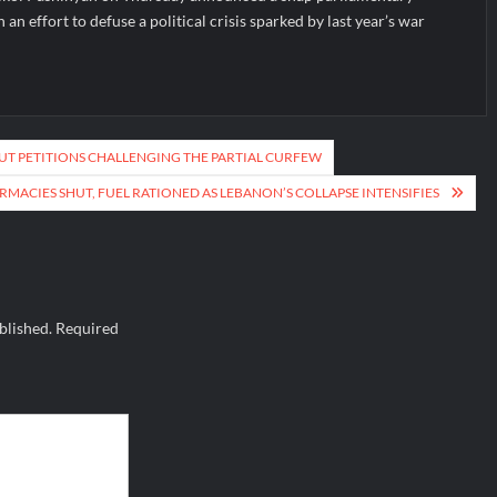
 an effort to defuse a political crisis sparked by last year’s war
T PETITIONS CHALLENGING THE PARTIAL CURFEW
RMACIES SHUT, FUEL RATIONED AS LEBANON’S COLLAPSE INTENSIFIES
blished.
Required