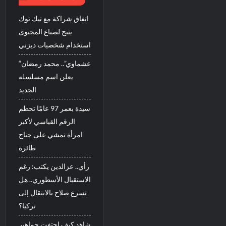
اتفاق شراكة مع تيك توك
يتيح لصناع المحتوى
استخدام شخصيات ديزني
“عشماوي”.. محمد رمضان
يعلن اسم مسلسله
الجديد
سيدة بعمر 97 عامًا تحطم
الرقم القياسي لأكبر
امرأة تمشي على جناح
طائرة
رأي.. عزالدين يكتب: رغم
الاستقبال الأسطوري.. هل
تسرع صلاح بالانتقال إلى
تركيا؟
شاهد كيف احتفت جماهير