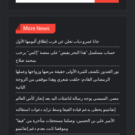
for:
More News
جانا عمرو دياب تعلن عن قرب إطلاق ألبومها الأول
حساب مسلسل “هذا البحر يفيض” على منصة “إكس” يرحب
بمحمد صلاح
نور الغندور تكشف للمرة الأولى حقيقة مرضها وزواجها وعملها
الرمضاني القادم: حلقت شعري وهذا موقفي من الزوجة
الثانية
مصر.. السيسي يوجه رسالة لناشئات اليد بعد إنجاز كأس العالم
إنفانتينو يحظى بدعم قيادة الفيفا وسط تزايد دعوات استقالته
الأمير علي بن الحسين: وصلتنا مستحقات متأخرة من “فيفا”
وموقفنا ثابت بعدم دعم إنفانتينو