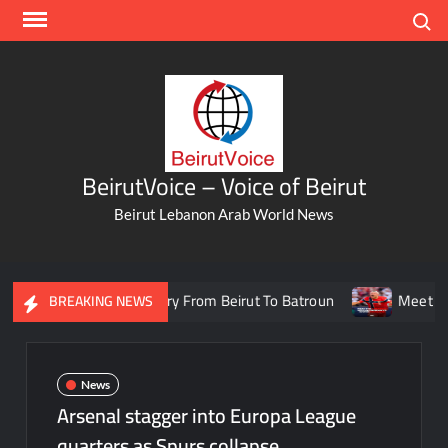
Skip
Search
to
content
BeirutVoice – Voice of Beirut
Beirut Lebanon Arab World News
affic And Take A Ferry From Beirut To Batroun
Meet The Leb
BREAKING NEWS
News
Arsenal stagger into Europa League
quarters as Spurs collapse