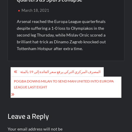
March 18, 2021
Arsenal reached the Europa League quarterfinals
despite suffering a 1-0 loss to Olympiakos in the
second leg Thursday, while Mislav Orsic scored a
brilliant hat-trick as Dinamo Zagreb knocked out
Tottenham Hotspur after extra time.
Post
المصرف المركزي التركي يرفع سعر الفائدة إلى 19 بالمئة
navigation
POGBA DOWNS MILAN TO SEND MAN UNITED INTO EUROPA
LEAGUE LAST EIGHT
Leave a Reply
Your email address will not be