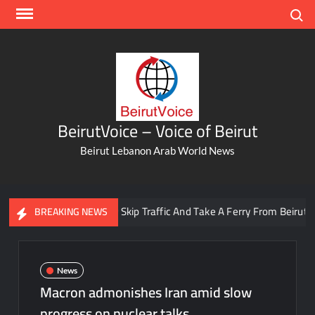
Skip
Search
to
content
BeirutVoice – Voice of Beirut
Beirut Lebanon Arab World News
You Can Now Skip Traffic And Take A Ferry From Beirut To Bat
BREAKING NEWS
News
Macron admonishes Iran amid slow
progress on nuclear talks