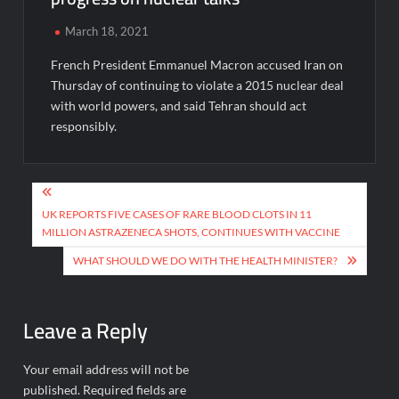
March 18, 2021
French President Emmanuel Macron accused Iran on
Thursday of continuing to violate a 2015 nuclear deal
with world powers, and said Tehran should act
responsibly.
Post
navigation
UK REPORTS FIVE CASES OF RARE BLOOD CLOTS IN 11
MILLION ASTRAZENECA SHOTS, CONTINUES WITH VACCINE
WHAT SHOULD WE DO WITH THE HEALTH MINISTER?
Leave a Reply
Your email address will not be
published.
Required fields are