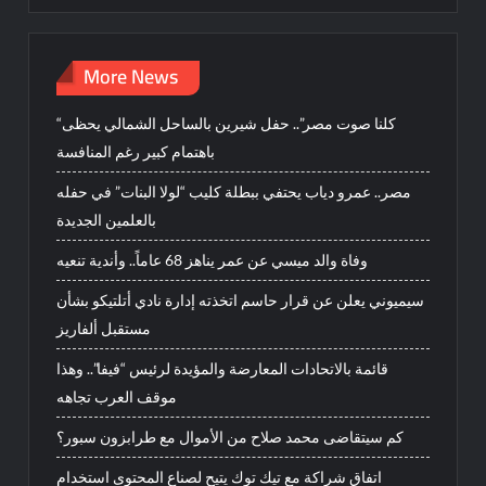
More News
“كلنا صوت مصر”.. حفل شيرين بالساحل الشمالي يحظى
باهتمام كبير رغم المنافسة
مصر.. عمرو دياب يحتفي ببطلة كليب “لولا البنات” في حفله
بالعلمين الجديدة
وفاة والد ميسي عن عمر يناهز 68 عاماً.. وأندية تنعيه
سيميوني يعلن عن قرار حاسم اتخذته إدارة نادي أتلتيكو بشأن
مستقبل ألفاريز
قائمة بالاتحادات المعارضة والمؤيدة لرئيس “فيفا”.. وهذا
موقف العرب تجاهه
كم سيتقاضى محمد صلاح من الأموال مع طرابزون سبور؟
اتفاق شراكة مع تيك توك يتيح لصناع المحتوى استخدام