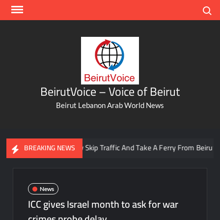
Skip
Search
to
content
BeirutVoice – Voice of Beirut
Beirut Lebanon Arab World News
You Can Now Skip Traffic And Take A Ferry From Beirut To Ba
BREAKING NEWS
News
ICC gives Israel month to ask for war
crimes probe delay