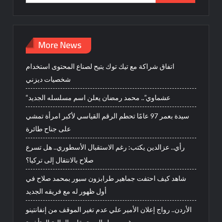
for:
More News
اتفاق شراكة مع تيك توك يتيح لصناع المحتوى استخدام
شخصيات ديزني
“عشماوي”.. محمد رمضان يعلن اسم مسلسله الجديد
سيدة بعمر 97 عامًا تحطم الرقم القياسي لأكبر امرأة تمشي
على جناح طائرة
رأي.. عزالدين يكتب: رغم الاستقبال الأسطوري.. هل تسرع
صلاح بالانتقال إلى تركيا؟
شاهد كيف احتفت جماهير طرابزون سبور بمحمد صلاح في
أول ظهور له مع فريقه الجديد
الأردن.. رواج إعلان الأمير علي عدم تغير الموقف من إنفانتينو