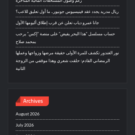
رغم وصول المستحقات المالية المتأخرة
ريال مدريد يجدد عقد فينيسيوس جونيور.. ما أول تعليق للاعب؟
جانا عمرو دياب تعلن عن قرب إطلاق ألبومها الأول
حساب مسلسل “هذا البحر يفيض” على منصة “إكس” يرحب
بمحمد صلاح
نور الغندور تكشف للمرة الأولى حقيقة مرضها وزواجها وعملها
الرمضاني القادم: حلقت شعري وهذا موقفي من الزوجة
الثانية
Archives
August 2026
July 2026