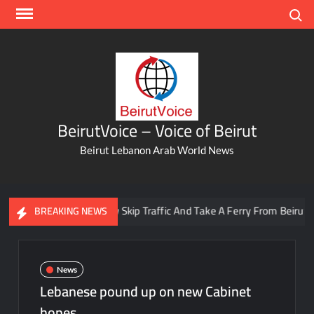
Skip
Search
to
content
BeirutVoice – Voice of Beirut
Beirut Lebanon Arab World News
You Can Now Skip Traffic And Take A Ferry From Beirut To Ba
BREAKING NEWS
News
Lebanese pound up on new Cabinet
hopes