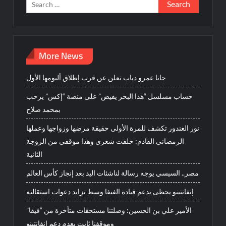
Search
for:
More News
جانا عمرو دياب تعلن عن قرب إطلاق ألبومها الأول
حساب مسلسل “هذا البحر يفيض” على منصة “إكس” يرحب
بمحمد صلاح
نور الغندور تكشف للمرة الأولى حقيقة مرضها وزواجها وعملها
الرمضاني القادم: حلقت شعري وهذا موقفي من الزوجة
الثانية
مصر.. السيسي يوجه رسالة لناشئات اليد بعد إنجاز كأس العالم
إنفانتينو يحظى بدعم قيادة الفيفا وسط تزايد دعوات استقالته
الأمير علي بن الحسين: وصلتنا مستحقات متأخرة من “فيفا”
وموقفنا ثابت بعدم دعم إنفانتينو