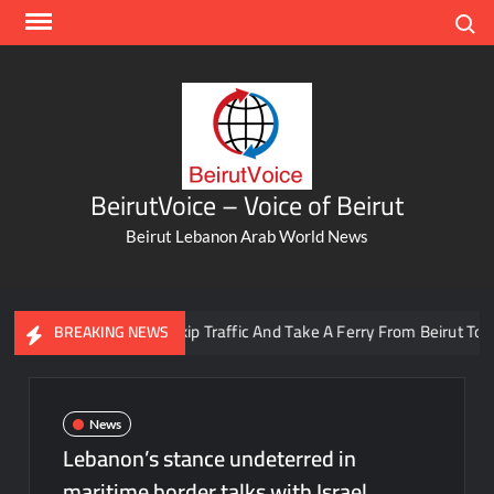
Skip
Search
to
content
BeirutVoice – Voice of Beirut
Beirut Lebanon Arab World News
You Can Now Skip Traffic And Take A Ferry From Beirut To Batro
BREAKING NEWS
News
Lebanon’s stance undeterred in
maritime border talks with Israel