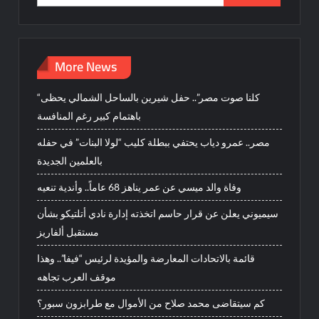
for:
More News
“كلنا صوت مصر”.. حفل شيرين بالساحل الشمالي يحظى
باهتمام كبير رغم المنافسة
مصر.. عمرو دياب يحتفي ببطلة كليب “لولا البنات” في حفله
بالعلمين الجديدة
وفاة والد ميسي عن عمر يناهز 68 عاماً.. وأندية تنعيه
سيميوني يعلن عن قرار حاسم اتخذته إدارة نادي أتلتيكو بشأن
مستقبل ألفاريز
قائمة بالاتحادات المعارضة والمؤيدة لرئيس “فيفا”.. وهذا
موقف العرب تجاهه
كم سيتقاضى محمد صلاح من الأموال مع طرابزون سبور؟