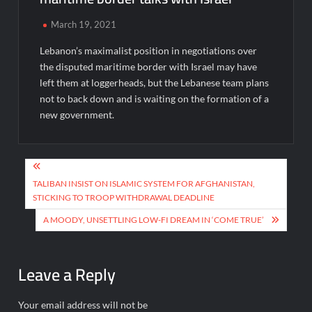
March 19, 2021
Lebanon’s maximalist position in negotiations over
the disputed maritime border with Israel may have
left them at loggerheads, but the Lebanese team plans
not to back down and is waiting on the formation of a
new government.
Post
navigation
TALIBAN INSIST ON ISLAMIC SYSTEM FOR AFGHANISTAN,
STICKING TO TROOP WITHDRAWAL DEADLINE
A MOODY, UNSETTLING LOW-FI DREAM IN ‘COME TRUE’
Leave a Reply
Your email address will not be