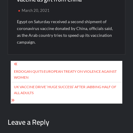
March 20, 2021
Egypt on Saturday received a second shipment of
coronavirus vaccine donated by China, officials said,
as the Arab country tries to speed up its vaccination
campaign.
Post
navigation
ERDOGAN QUITS EUROPEAN TREATY ON VIOLENCE AGAINST
WOMEN
UK VACCINE DRIVE ‘HUGE SUCCESS’ AFTER JABBING HALF OF
ALL ADULTS
Leave a Reply