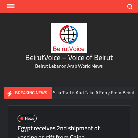
Skip
Search
to
content
BeirutVoice – Voice of Beirut
Beirut Lebanon Arab World News
You Can Now Skip Traffic And Take A Ferry From Beirut To Ba
BREAKING NEWS
News
Egypt receives 2nd shipment of
vaccine as gift from China