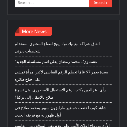
Search
for:
More News
اتفاق شراكة مع تيك توك يتيح لصناع المحتوى استخدام
شخصيات ديزني
“عشماوي”.. محمد رمضان يعلن اسم مسلسله الجديد
سيدة بعمر 97 عامًا تحطم الرقم القياسي لأكبر امرأة تمشي
على جناح طائرة
رأي.. عزالدين يكتب: رغم الاستقبال الأسطوري.. هل تسرع
صلاح بالانتقال إلى تركيا؟
شاهد كيف احتفت جماهير طرابزون سبور بمحمد صلاح في
أول ظهور له مع فريقه الجديد
الأردن.. رواج إعلان الأمير علي عدم تغير الموقف من إنفانتينو