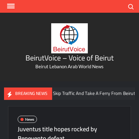
Skip
Search
to
content
BeirutVoice – Voice of Beirut
Beirut Lebanon Arab World News
You Can Now Skip Traffic And Take A Ferry From Beirut To Bat
BREAKING NEWS
News
Juventus title hopes rocked by
Benevento defeat