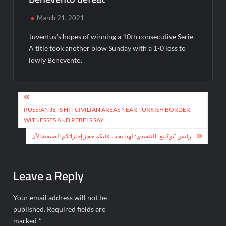
March 21, 2021
Juventus’s hopes of winning a 10th consecutive Serie
A title took another blow Sunday with a 1-0 loss to
lowly Benevento.
Post
navigation
RUSSIAN JETS HIT CIVILIAN AREAS NEAR TURKISH BORDER,
WITNESSES AND REBELS SAY
رئيس “بوكينغ” التنفيذي: لهذا يجب عليكم حجز إجازاتكم الصيفية الآن
Leave a Reply
Your email address will not be
published.
Required fields are
marked
*