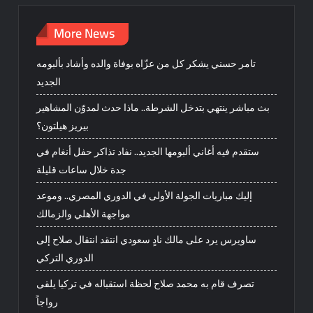
More News
تامر حسني يشكر كل من عزّاه بوفاة والده وأشاد بألبومه
الجديد
بث مباشر ينتهي بتدخل الشرطة.. ماذا حدث لمدوّن المشاهير
بيريز هيلتون؟
ستقدم فيه أغاني ألبومها الجديد.. نفاد تذاكر حفل أنغام في
جدة خلال ساعات قليلة
إليك مباريات الجولة الأولى في الدوري المصري.. وموعد
مواجهة الأهلي والزمالك
ساويرس يرد على مالك نادٍ سعودي انتقد انتقال صلاح إلى
الدوري التركي
تصرف قام به محمد صلاح لحظة استقباله في تركيا يلقى
رواجاً