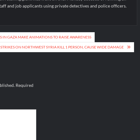
aff and job applicants using private detectives and police officers.
 IN GAZA MAKE ANIMATIONS TO RAISE AWARENESS
STRIKES ON NORTHWEST SYRIA KILL 1 PERSON, CAUSE WIDE DAMAGE
blished.
Required