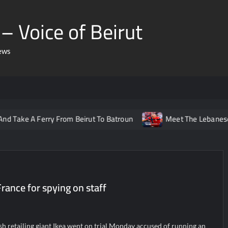
– Voice of Beirut
ews
 Ferry From Beirut To Batroun
Meet The Lebanese Helping N
 France for spying on staff
h retailing giant Ikea went on trial Monday accused of running an