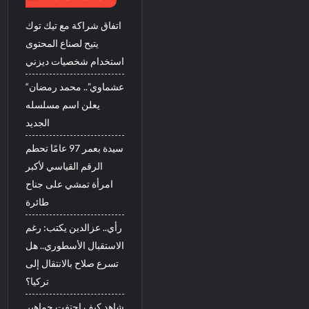
اتفاق شراكة مع تيك توك
يتيح لصناع المحتوى
استخدام شخصيات ديزني
“عشماوي”.. محمد رمضان
يعلن اسم مسلسله
الجديد
سيدة بعمر 97 عامًا تحطم
الرقم القياسي لأكبر
امرأة تمشي على جناح
طائرة
رأي.. عزالدين يكتب: رغم
الاستقبال الأسطوري.. هل
تسرع صلاح بالانتقال إلى
تركيا؟
شاهد كيف احتفت جماهير