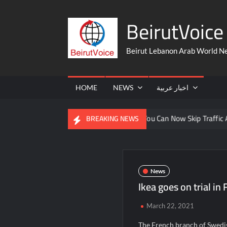
Skip
BeirutVoice 
to
content
Beirut Lebanon Arab World N
HOME
NEWS
اخبار عربية
 From The United States
You Can Now Skip Traffic And Take A
BREAKING NEWS
News
Ikea goes on trial in
March 22, 2021
The French branch of Swedis