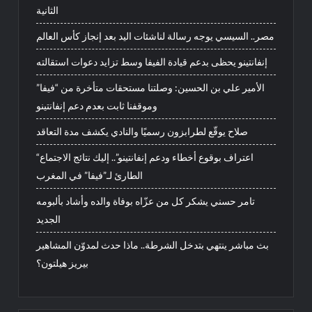
الثانية
مصر.. السيسي يوجه رسالة لناشئات اليد بعد إنجاز كأس العالم
إنفانتينو يحظى بدعم قيادة الفيفا وسط تزايد دعوات استقالته
الأمير علي بن الحسين: وصلتنا مستحقات متأخرة من “فيفا”
وموقفنا ثابت بعدم دعم إنفانتينو
صلاح يوقّع لطرابزون رسميًا والنادي يكشف مدة التعاقد
“اعتراف بوقوع أخطاء ودعم إنفانتينو”.. إليك نتائج الاجتماع
الطارئ لـ”فيفا” في المغرب
تامر حسني يشكر كل من عزّاه بوفاة والده وأشاد بألبومه
الجديد
بث مباشر ينتهي بتدخل الشرطة.. ماذا حدث لمدوّن المشاهير
بيريز هيلتون؟