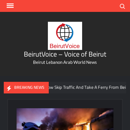
Skip
Search
to
content
BeirutVoice – Voice of Beirut
Beirut Lebanon Arab World News
You Can Now Skip Traffic And Take A Ferry From Beirut To 
BREAKING NEWS