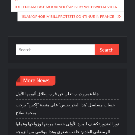
Post
navigation
TOTTENHAM EASE MOURINHO’S MISERY WITH WIN AT VILLA
‘ISLAMOPHOBIA’ BILL PROTESTS CONTINUE IN FRANCE
Search
for:
More News
جانا عمرو دياب تعلن عن قرب إطلاق ألبومها الأول
حساب مسلسل “هذا البحر يفيض” على منصة “إكس” يرحب
بمحمد صلاح
نور الغندور تكشف للمرة الأولى حقيقة مرضها وزواجها وعملها
الرمضاني القادم: حلقت شعري وهذا موقفي من الزوجة