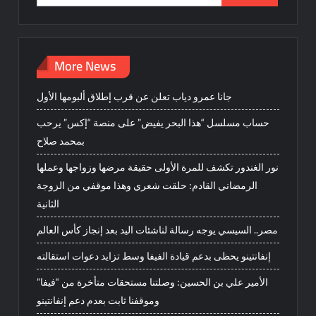
for:
More News
جانا عمرو دياب تعلن عن قرب إطلاق ألبومها الأول
حساب مسلسل “هذا البحر يفيض” على منصة “إكس” يرحب
بمحمد صلاح
نور الغندور تكشف للمرة الأولى حقيقة مرضها وزواجها وعملها
الرمضاني القادم: حلقت شعري وهذا موقفي من الزوجة
الثانية
مصر.. السيسي يوجه رسالة لناشئات اليد بعد إنجاز كأس العالم
إنفانتينو يحظى بدعم قيادة الفيفا وسط تزايد دعوات استقالته
الأمير علي بن الحسين: وصلتنا مستحقات متأخرة من “فيفا”
وموقفنا ثابت بعدم دعم إنفانتينو