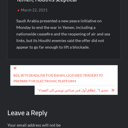
March 22, 2021
Saudi Arabia presented a new peace initiative on
Monday to end the war in Yemen, including a
nationwide ceasefire and the reopening of air and sea
links, but its Houthi enemies said the offer did not
appear to go far enough to lift a blockade.
Post
navigation
BDL SETS DEADLINE FOR BANKS, LICENSED TRADERS TO
PREPARE FOR ELECTRONIC PLATFORM
“تحدي 1”.. إطلاق أول قمر صناعي تونسي إلى الفضاء
Leave a Reply
Your email address will not be