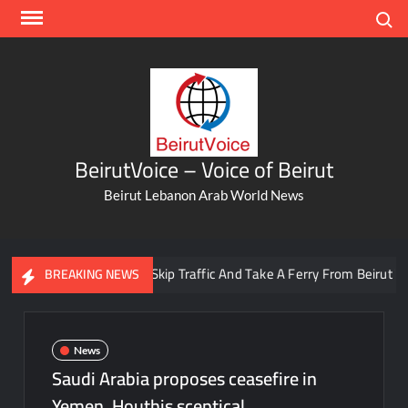
Skip
Search
to
content
BeirutVoice – Voice of Beirut
Beirut Lebanon Arab World News
You Can Now Skip Traffic And Take A Ferry From Beirut To Batr
BREAKING NEWS
News
Saudi Arabia proposes ceasefire in
Yemen, Houthis sceptical