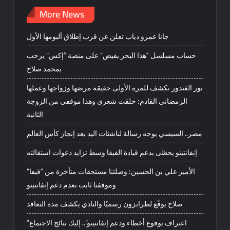
More News
جانا عمرو دياب تعلن عن قرب إطلاق ألبومها الأول
حساب مسلسل “هذا البحر يفيض” على منصة “إكس” يرحب
بمحمد صلاح
نور الغندور تكشف للمرة الأولى حقيقة مرضها وزواجها وعملها
الرمضاني القادم: حلقت شعري وهذا موقفي من الزوجة
الثانية
مصر.. السيسي يوجه رسالة لناشئات اليد بعد إنجاز كأس العالم
إنفانتينو يحظى بدعم قيادة الفيفا وسط تزايد دعوات استقالته
الأمير علي بن الحسين: وصلتنا مستحقات متأخرة من “فيفا”
وموقفنا ثابت بعدم دعم إنفانتينو
صلاح يوقّع لطرابزون رسميًا والنادي يكشف مدة التعاقد
“اعتراف بوقوع أخطاء ودعم إنفانتينو”.. إليك نتائج الاجتماع