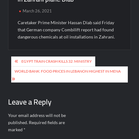
March 26, 2021
Caretaker Prime Minister Hassan Diab said Friday
that German company Combilift report had found
dangerous chemicals at oil installations in Zahrani.
Post
EGYPT TRAIN CRASH KILLS 32: MINISTRY
navigation
WORLD BANK: FOOD PRICES IN LEBANON HIGHEST IN MENA
Leave a Reply
Your email address will not be
published.
Required fields are
marked
*