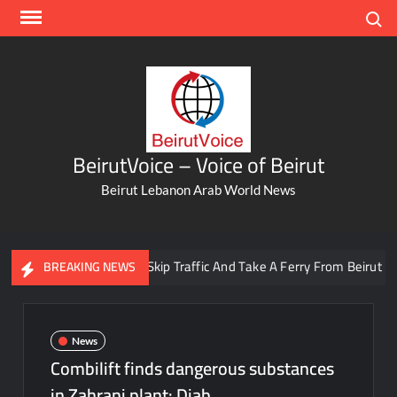
Skip
Search
to
content
BeirutVoice – Voice of Beirut
Beirut Lebanon Arab World News
You Can Now Skip Traffic And Take A Ferry From Beirut To Batr
BREAKING NEWS
News
Combilift finds dangerous substances
in Zahrani plant: Diab