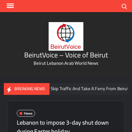
Skip
Search
to
content
BeirutVoice – Voice of Beirut
Beirut Lebanon Arab World News
You Can Now Skip Traffic And Take A Ferry From Beirut To Ba
BREAKING NEWS
News
Lebanon to impose 3-day shut down
during Easter holiday