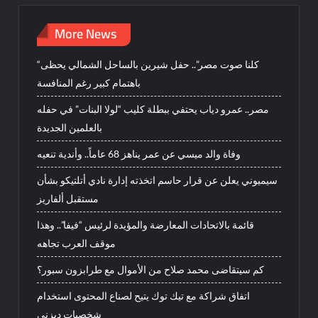
More News
“كلنا صوت مصر”.. حفل شيرين بالساحل الشمالي يحظى
باهتمام كبير رغم المنافسة
مصر.. عمرو دياب يحتفي ببطلة كليب “لولا البنات” في حفله
بالعلمين الجديدة
وفاة والد ميسي عن عمر يناهز 68 عاماً.. وأندية تنعيه
سيميوني يعلن عن قرار حاسم اتخذته إدارة نادي أتلتيكو بشأن
مستقبل ألفاريز
قائمة بالاتحادات المعارضة والمؤيدة لرئيس “فيفا”.. وهذا
موقف العرب تجاهه
كم سيتقاضى محمد صلاح من الأموال مع طرابزون سبور؟
اتفاق شراكة مع تيك توك يتيح لصناع المحتوى استخدام
شخصيات ديزني